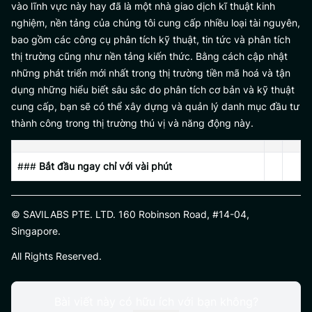
vào lĩnh vực này hay đã là một nhà giao dịch kĩ thuật kinh
nghiệm, nền tảng của chúng tôi cung cấp nhiều loại tài nguyên,
bao gồm các công cụ phân tích kỹ thuật, tin tức và phân tích
thị trường cũng như nền tảng kiến thức. Bằng cách cập nhật
những phát triển mới nhất trong thị trường tiền mã hoá và tận
dụng những hiểu biết sâu sắc do phân tích cơ bản và kỹ thuật
cung cấp, bạn sẽ có thể xây dựng và quản lý danh mục đầu tư
thành công trong thị trường thú vị và năng động này.
###
Bắt đầu ngay chỉ với vài phút
© SAVILABS PTE. LTD. 160 Robinson Road, #14-04,
Singapore.
All Rights Reserved.
Bài viết này có hữu ích với bạn không?