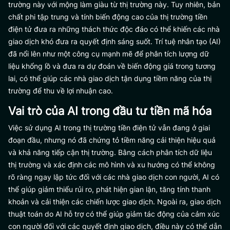
trường này với mộng làm giàu từ thị trường này. Tuy nhiên, bản
chất phi tập trung và tính biến động cao của thị trường tiền
điện tử đưa ra những thách thức độc đáo có thể khiến các nhà
giao dịch khó đưa ra quyết định sáng suốt. Trí tuệ nhân tạo (AI)
đã nổi lên như một công cụ mạnh mẽ để phân tích lượng dữ
liệu khổng lồ và đưa ra dự đoán về biến động giá trong tương
lai, có thể giúp các nhà giao dịch tận dụng tiềm năng của thị
trường để thu về lợi nhuận cao.
Vai trò của AI trong đầu tư tiền mã hóa
Việc sử dụng AI trong thị trường tiền điện tử vẫn đang ở giai
đoạn đầu, nhưng nó đã chứng tỏ tiềm năng cải thiện hiệu quả
và khả năng tiếp cận thị trường. Bằng cách phân tích dữ liệu
thị trường và xác định các mô hình và xu hướng có thể không
rõ ràng ngay lập tức đối với các nhà giao dịch con người, AI có
thể giúp giảm thiểu rủi ro, phát hiện gian lận, tăng tính thanh
khoản và cải thiện các chiến lược giao dịch. Ngoài ra, giao dịch
thuật toán do AI hỗ trợ có thể giúp giảm tác động của cảm xúc
con người đối với các quyết định giao dịch, điều này có thể dẫn