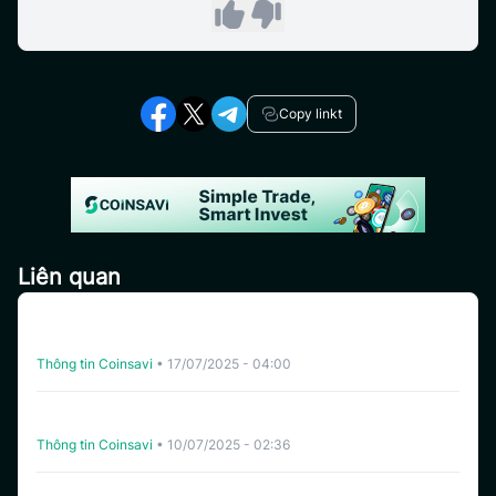
Copy linkt
Liên quan
Giao Dịch Tự Động trên CoinSavi: Giải Thích Thuật Ngữ
(Phần 2)
Thông tin Coinsavi
•
17/07/2025 - 04:00
Giải Mã Các Chỉ Số và Thuật Ngữ Quan Trọng Khi Dùng
Auto-Trading Trên CoinSavi (phần 1)
Thông tin Coinsavi
•
10/07/2025 - 02:36
CoinSavi cung cấp dịch vụ gì?