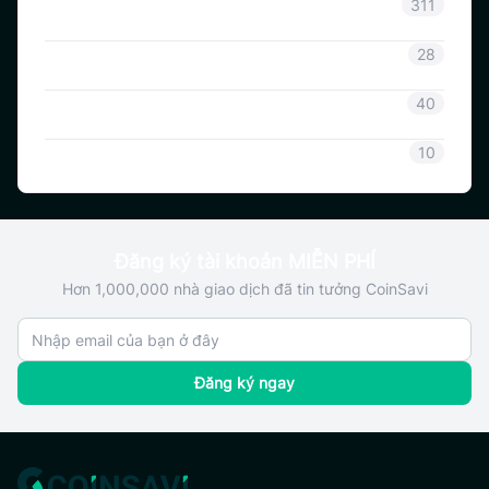
Thông báo
311
Thông tin Coinsavi
28
Hướng dẫn Coinsavi
40
SAVI
10
Đăng ký tài khoản MIỄN PHÍ
Hơn 1,000,000 nhà giao dịch đã tin tưởng CoinSavi
Đăng ký ngay