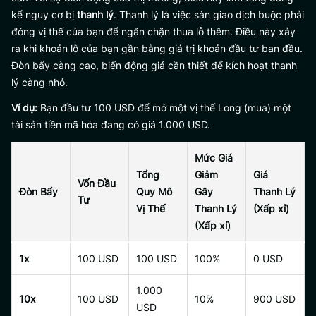
kể nguy cơ bị
thanh lý
. Thanh lý là việc sàn giao dịch buộc phải
đóng vị thế của bạn để ngăn chặn thua lỗ thêm. Điều này xảy
ra khi khoản lỗ của bạn gần bằng giá trị khoản đầu tư ban đầu.
Đòn bẩy càng cao, biến động giá cần thiết để kích hoạt thanh
lý càng nhỏ.
Ví dụ:
Bạn đầu tư 100 USD để mở một vị thế Long (mua) một
tài sản tiền mã hóa đang có giá 1.000 USD.
Mức Giá
Tổng
Giảm
Giá
Vốn Đầu
Đòn Bẩy
Quy Mô
Gây
Thanh Lý
Tư
Vị Thế
Thanh Lý
(Xấp xỉ)
(Xấp xỉ)
1x
100 USD
100 USD
100%
0 USD
1.000
10x
100 USD
10%
900 USD
USD