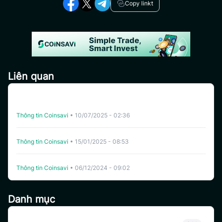
Copy linkt
Liên quan
Giải Mã Các Chỉ Số và Thuật Ngữ Quan Trọng Khi Dùng
Auto-Trading Trên CoinSavi (phần 1)
Thông tin Coinsavi
•
10/07/2025 - 02:36
CoinSavi cung cấp dịch vụ gì?
Thông tin Coinsavi
•
15/01/2025 - 08:53
CoinSavi ra mắt Cơ Chế Khóa Token SAVI
Thông tin Coinsavi
•
06/12/2024 - 09:02
Danh mục