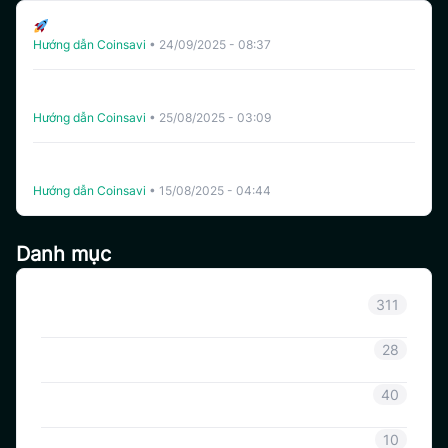
CoinSavi Ra Mắt Bảng Xếp Hạng Auto Trading
Hướng dẫn Coinsavi
•
24/09/2025 - 08:37
Coinsavi Swing ra mắt tính năng Tăng Vốn – Công cụ
gồng lệnh giúp trader kiểm soát rủi ro và kéo dài lợi thế
Hướng dẫn Coinsavi
•
25/08/2025 - 03:09
Hướng dẫn hoàn thành “Nhiệm vụ Tích lũy Volume Auto
Trading”
Hướng dẫn Coinsavi
•
15/08/2025 - 04:44
Danh mục
Thông báo
311
Thông tin Coinsavi
28
Hướng dẫn Coinsavi
40
SAVI
10