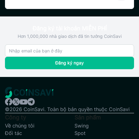
Đăng ký tài khoản MIỄN PHÍ
Hơn 1,000,000 nhà giao dịch đã tin tưởng CoinSavi
Đăng ký ngay
©2026 CoinSavi. Toàn bộ bản quyền thuộc CoinSavi
Công ty
Sản phẩm
Về chúng tôi
Swing
Đối tác
Spot