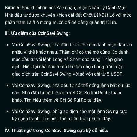
Bước 5:
Sau khi nhấn nút Xác nhận, chọn Quản Lý Danh Mục.
Nhà đầu tư được khuyến khích cài đặt Chốt Lãi/Cắt Lỗ với mức
phần trăm Lãi/Lỗ mong muốn để dễ dàng quản trị rủi ro.
III. Ưu điểm của CoinSavi Swing:
Với CoinSavi Swing, nhà đầu tư có thể mở danh mục đầu với
nhiều vị thế khác nhau. Thậm chí có thể mở cùng lúc danh
mục đầu tư với lệnh Long và Short cho cùng 1 cặp giao
dịch. Hiện tại nhà đầu tư có thể lựa chọn hàng trăm cặp
giao dịch trên CoinSavi Swing với số vốn chỉ từ 5 USDT.
Với CoinSavi Swing, nhà đầu tư có thể đóng lệnh bất cứ lúc
nào. Nhà đầu tư có thể xem xét Chỉ Số Rủi Ro để tham
khảo. Tìm hiểu thêm về Chỉ Số Rủi Ro tại
đây.
Với CoinSavi Swing, phí giao dịch cho một lệnh Swing cực
kỳ cạnh tranh. Tìm hiểu thêm cấu trúc phí tại
đây.
IV. Thuật ngữ trong CoinSavi Swing cực kỳ dễ hiểu: