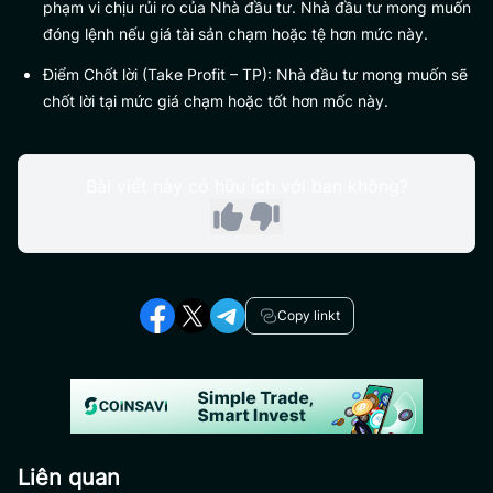
phạm vi chịu rủi ro của Nhà đầu tư. Nhà đầu tư mong muốn
đóng lệnh nếu giá tài sản chạm hoặc tệ hơn mức này.
Điểm Chốt lời (Take Profit – TP): Nhà đầu tư mong muốn sẽ
chốt lời tại mức giá chạm hoặc tốt hơn mốc này.
Bài viết này có hữu ích với bạn không?
Copy linkt
Liên quan