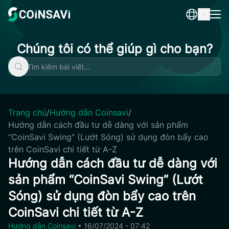
Skip
to
content
Chúng tôi có thể giúp gì cho bạn?
Trang chủ
/
Hướng dẫn Coinsavi
/
Hướng dẫn cách đầu tư dễ dàng với sản phẩm
“CoinSavi Swing” (Lướt Sóng) sử dụng đòn bẩy cao
trên CoinSavi chi tiết từ A-Z
Hướng dẫn cách đầu tư dễ dàng với
sản phẩm “CoinSavi Swing” (Lướt
Sóng) sử dụng đòn bẩy cao trên
CoinSavi chi tiết từ A-Z
Hướng dẫn Coinsavi
•
16/07/2024 - 07:42