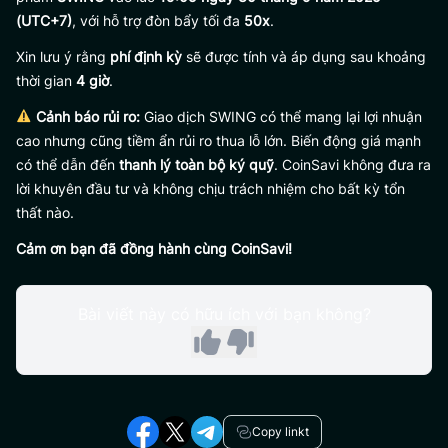
(UTC+7)
, với hỗ trợ đòn bẩy tối đa
50x
.
Xin lưu ý rằng
phí định kỳ
sẽ được tính và áp dụng sau khoảng
thời gian
4 giờ
.
Cảnh báo rủi ro:
Giao dịch SWING có thể mang lại lợi nhuận
cao nhưng cũng tiềm ẩn rủi ro thua lỗ lớn. Biến động giá mạnh
có thể dẫn đến
thanh lý toàn bộ ký quỹ
. CoinSavi không đưa ra
lời khuyên đầu tư và không chịu trách nhiệm cho bất kỳ tổn
thất nào.
Cảm ơn bạn đã đồng hành cùng CoinSavi!
Bài viết này có hữu ích với bạn không?
Copy linkt