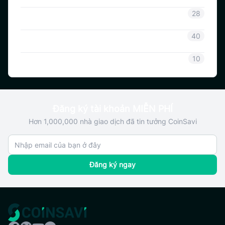
Thông tin Coinsavi
28
Hướng dẫn Coinsavi
40
SAVI
10
Đăng ký tài khoản MIỄN PHÍ
Hơn 1,000,000 nhà giao dịch đã tin tưởng CoinSavi
Đăng ký ngay