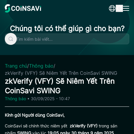
Skip
to
content
Chúng tôi có thể giúp gì cho bạn?
Trang chủ
/
Thông báo
/
zkVerify (VFY) Sẽ Niêm Yết Trên CoinSavi SWING
zkVerify (VFY) Sẽ Niêm Yết Trên
CoinSavi SWING
Thông báo
•
30/09/2025 - 10:47
Kính gửi Người dùng CoinSavi,
CoinSavi sẽ chính thức niêm yết
zkVerify (VFY)
trong sản
phẩm
SWING
vào lúc
19:05 ngày 30 tháng 9 năm 2025