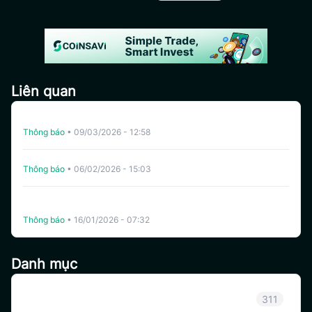
Liên quan
Hủy Niêm Yết YZY Trên CoinSavi Swing
Thông báo
•
09/03/2026 - 12:58
Hủy Niêm Yết YALA Trên CoinSavi Swing
Thông báo
•
06/02/2026 - 15:03
The White Whale (WHITEWHALE) và Bạc (XAG) Chính
Thức Niêm Yết Trên Coinsavi Swing.
Thông báo
•
16/01/2026 - 07:32
Danh mục
Thông báo
311