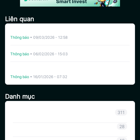
Liên quan
Hủy Niêm Yết YZY Trên CoinSavi Swing
Thông báo
•
09/03/2026 - 12:58
Hủy Niêm Yết YALA Trên CoinSavi Swing
Thông báo
•
06/02/2026 - 15:03
The White Whale (WHITEWHALE) và Bạc (XAG) Chính
Thức Niêm Yết Trên Coinsavi Swing.
Thông báo
•
16/01/2026 - 07:32
Danh mục
Thông báo
311
Thông tin Coinsavi
28