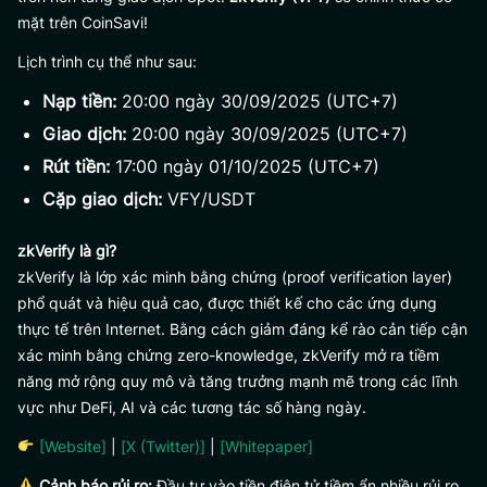
mặt trên CoinSavi!
Lịch trình cụ thể như sau:
Nạp tiền:
20:00 ngày 30/09/2025 (UTC+7)
Giao dịch:
20:00 ngày 30/09/2025 (UTC+7)
Rút tiền:
17:00 ngày 01/10/2025 (UTC+7)
Cặp giao dịch:
VFY/USDT
zkVerify là gì?
zkVerify là lớp xác minh bằng chứng (proof verification layer)
phổ quát và hiệu quả cao, được thiết kế cho các ứng dụng
thực tế trên Internet. Bằng cách giảm đáng kể rào cản tiếp cận
xác minh bằng chứng zero-knowledge, zkVerify mở ra tiềm
năng mở rộng quy mô và tăng trưởng mạnh mẽ trong các lĩnh
vực như DeFi, AI và các tương tác số hàng ngày.
[Website]
|
[X (Twitter)]
|
[Whitepaper]
Cảnh báo rủi ro:
Đầu tư vào tiền điện tử tiềm ẩn nhiều rủi ro,