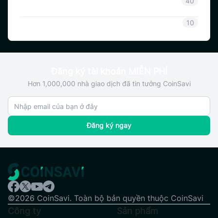
Hướng dẫn Coinsavi
40
SAVI
10
Đăng ký tài khoản MIỄN PHÍ
Hơn 1,000,000 nhà giao dịch đã tin tưởng CoinSavi
Đăng ký ngay
©2026 CoinSavi. Toàn bộ bản quyền thuộc CoinSavi
Công ty
Sản phẩm