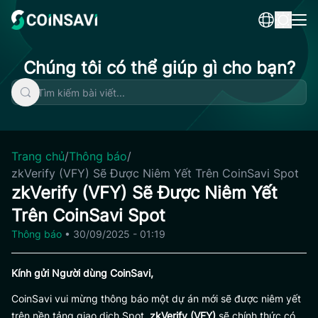
Skip
to
content
Chúng tôi có thể giúp gì cho bạn?
Trang chủ
/
Thông báo
/
zkVerify (VFY) Sẽ Được Niêm Yết Trên CoinSavi Spot
zkVerify (VFY) Sẽ Được Niêm Yết
Trên CoinSavi Spot
Thông báo
•
30/09/2025 - 01:19
Kính gửi Người dùng CoinSavi,
CoinSavi vui mừng thông báo một dự án mới sẽ được niêm yết
trên nền tảng giao dịch Spot.
zkVerify (VFY)
sẽ chính thức có