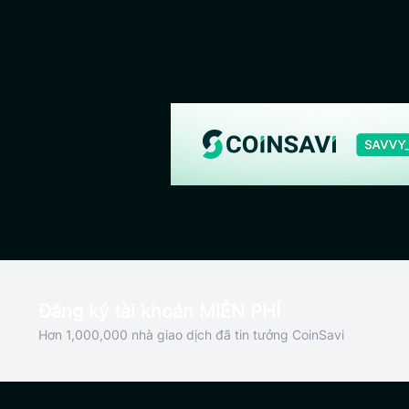
Đăng ký tài khoản MIỄN PHÍ
Hơn 1,000,000 nhà giao dịch đã tin tưởng CoinSavi