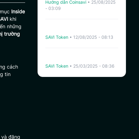
Hướng dẫn Coinsavi
•
25/08/2025
gồng lệnh giúp trader kiểm
- 03:09
soát rủi ro và kéo dài lợi thế
t mục
Inside
SAVI
khi
[Đại sứ CoinSavi] Ra mắt Auto
đến những
Trade – Thực hiện nhiệm vụ để
hị trường
SAVI Token
•
12/08/2025 - 08:13
nhận thưởng SAVI hấp dẫn
[Cho người chơi Trade Game]
Hướng dẫn tham gia Pool
SAVI Token
•
25/03/2025 - 08:36
ằng cách
thưởng “Trải nghiệm Swing
g tin
chia sẻ pool thưởng 7,000,000
SHIB”
h và đăng