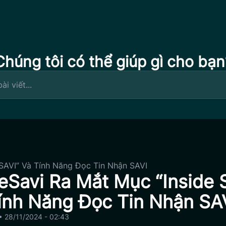
Chúng tôi có thể giúp gì cho bạn
 SAVI” Và Tính Năng Đọc Tin Nhận SAVI
eSavi Ra Mắt Mục “Inside 
ính Năng Đọc Tin Nhận SA
•
28/11/2024 - 02:43