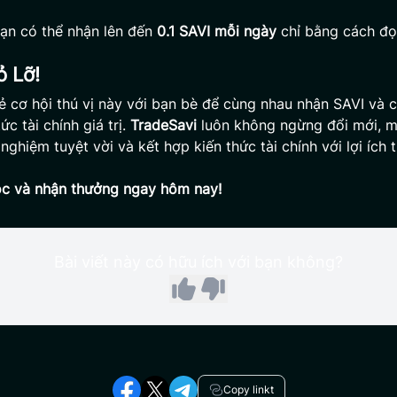
ạn có thể nhận lên đến
0.1 SAVI mỗi ngày
chỉ bằng cách đọc
 Lỡ!
ẻ cơ hội thú vị này với bạn bè để cùng nhau nhận SAVI và 
ức tài chính giá trị.
TradeSavi
luôn không ngừng đổi mới, 
nghiệm tuyệt vời và kết hợp kiến thức tài chính với lợi ích t
ọc và nhận thưởng ngay hôm nay!
Bài viết này có hữu ích với bạn không?
Copy linkt