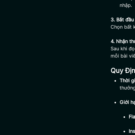
nhập.
3. Bắt đầu
Chọn bất k
4. Nhận t
Sau khi đọ
mỗi bài viế
Quy Đị
Thời g
thưởng
Giới h
Fl
In