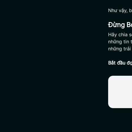
Như vậy, b
Đừng Bỏ
Hãy chia s
những tin t
những trải 
Bắt đầu đ