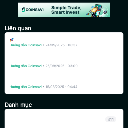
Liên quan
CoinSavi Ra Mắt Bảng Xếp Hạng Auto Trading
Hướng dẫn Coinsavi
•
24/09/2025 - 08:37
Coinsavi Swing ra mắt tính năng Tăng Vốn – Công cụ
gồng lệnh giúp trader kiểm soát rủi ro và kéo dài lợi thế
Hướng dẫn Coinsavi
•
25/08/2025 - 03:09
Hướng dẫn hoàn thành “Nhiệm vụ Tích lũy Volume Auto
Trading”
Hướng dẫn Coinsavi
•
15/08/2025 - 04:44
Danh mục
Thông báo
311