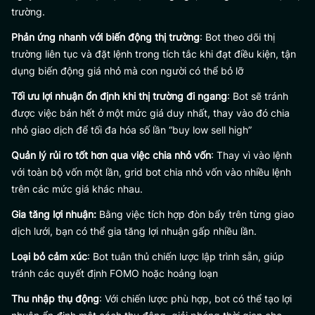
trường.
Phản ứng nhanh với biến động thị trường
: Bot theo dõi thị
trường liên tục và đặt lệnh trong tích tắc khi đạt điều kiện, tận
dụng biến động giá nhỏ mà con người có thể bỏ lỡ
Tối ưu lợi nhuận ổn định khi thị trường đi ngang
: Bot sẽ tránh
được việc bán hết ở một mức giá duy nhất, thay vào đó chia
nhỏ giao dịch để tối đa hóa số lần “buy low sell high”
Quản lý rủi ro tốt hơn qua việc chia nhỏ vốn
: Thay vì vào lệnh
với toàn bộ vốn một lần, grid bot chia nhỏ vốn vào nhiều lệnh
trên các mức giá khác nhau.
Gia tăng lợi nhuận:
Bằng việc tích hợp đòn bẩy trên từng giao
dịch lưới, bạn có thể gia tăng lợi nhuận gấp nhiều lần.
Loại bỏ cảm xúc
: Bot tuân thủ chiến lược lập trình sẵn, giúp
tránh các quyết định FOMO hoặc hoảng loạn
Thu nhập thụ động
: Với chiến lược phù hợp, bot có thể tạo lợi