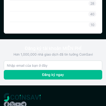
Thông tin Coinsavi
28
Hướng dẫn Coinsavi
40
SAVI
10
Đăng ký tài khoản MIỄN PHÍ
Hơn 1,000,000 nhà giao dịch đã tin tưởng CoinSavi
Đăng ký ngay