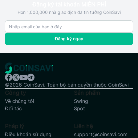
Đăng ký tài khoản MIỄN PHÍ
Hơn 1,000,000 nhà giao dịch đã tin tưởng CoinSavi
Đăng ký ngay
©2026 CoinSavi. Toàn bộ bản quyền thuộc CoinSavi
Công ty
Sản phẩm
Về chúng tôi
Swing
Đối tác
Spot
Pháp lý
Liên hệ
Điều khoản sử dụng
support@coinsavi.com