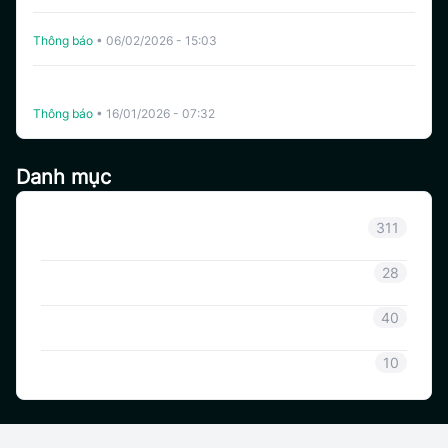
Hủy Niêm Yết YALA Trên CoinSavi Swing
Thông báo
•
06/02/2026 - 15:03
The White Whale (WHITEWHALE) và Bạc (XAG) Chính
Thức Niêm Yết Trên Coinsavi Swing.
Thông báo
•
16/01/2026 - 07:32
Danh mục
Thông báo
311
Thông tin Coinsavi
28
Hướng dẫn Coinsavi
40
SAVI
10