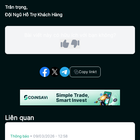
Trân trọng,
Đội Ngũ Hỗ Trợ Khách Hàng
Bài viết này có hữu ích với bạn không?
Copy linkt
Liên quan
Hủy Niêm Yết YZY Trên CoinSavi Swing
Thông báo
•
09/03/2026 - 12:58