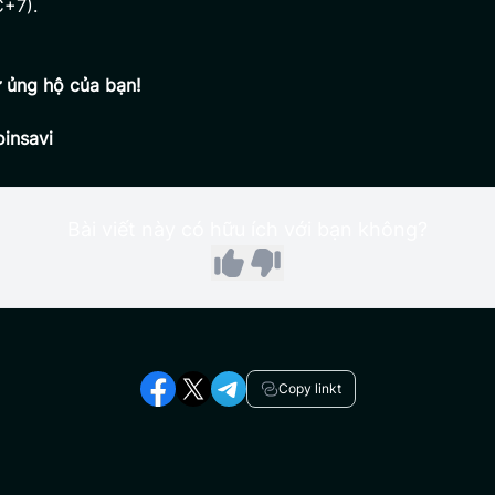
+7).
 ủng hộ của bạn!
insavi
Bài viết này có hữu ích với bạn không?
Copy linkt