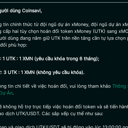
gười dùng Coinsavi,
 tin chính thức từ đội ngũ dự án xMoney, đội ngũ dự án x
g cấp hai tùy chọn hoán đổi token xMoney (UTK) sang x
ười dùng đang nắm giữ UTK trên nền tảng cần tự lựa chọn
đổi phù hợp:
: 1 UTK : 1 XMN (yêu cầu khóa trong 6 tháng);
: 3 UTK : 1 XMN (không yêu cầu khóa).
ông tin chi tiết về việc hoán đổi, vui lòng tham khảo
Thông 
Dự Án
.
ẽ không hỗ trợ trực tiếp việc hoán đổi token và sẽ tiến hà
ao dịch UTK/USDT. Các sắp xếp cụ thể như sau:
 nạp và giao dịch UTK/USDT sẽ bị đóng vào lúc 13:00:00 n