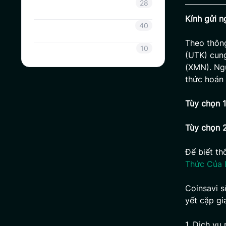
Thông tin Coinsavi
28
Kính gửi n
Hướng dẫn Coinsavi
40
Theo thông
SAVI
10
(UTK) cun
(XMN). Ng
thức hoán 
Tùy chọn 1
Tùy chọn 2
Để biết th
Thức Của 
Coinsavi s
yết cặp gi
1. Dịch vụ