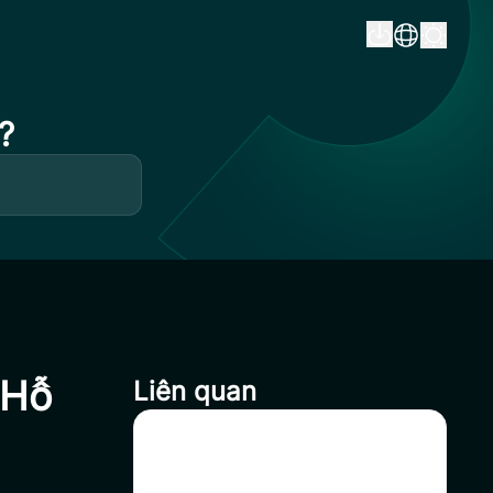
?
 Hỗ
Liên quan
Hủy Niêm Yết YZY Trên
CoinSavi Swing