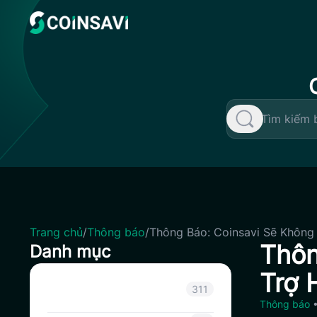
Skip
to
content
Trang chủ
/
Thông báo
/
Thông Báo: Coinsavi Sẽ Không
Thôn
Danh mục
Trợ 
Thông báo
311
Thông báo