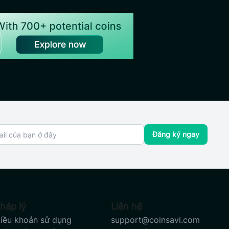
Đăng ký ngay
háp lý
Liên hệ
iều khoản sử dụng
support@coinsavi.com