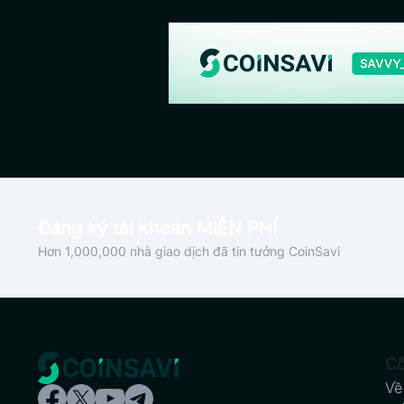
Đăng ký tài khoản MIỄN PHÍ
Hơn 1,000,000 nhà giao dịch đã tin tưởng CoinSavi
Cô
Về