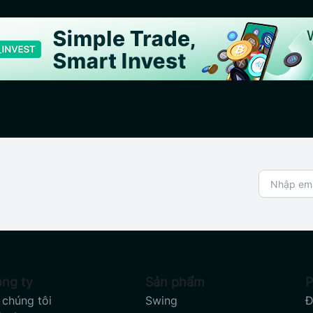
ng ty
Sản phẩm
P
 chúng tôi
Swing
Đ