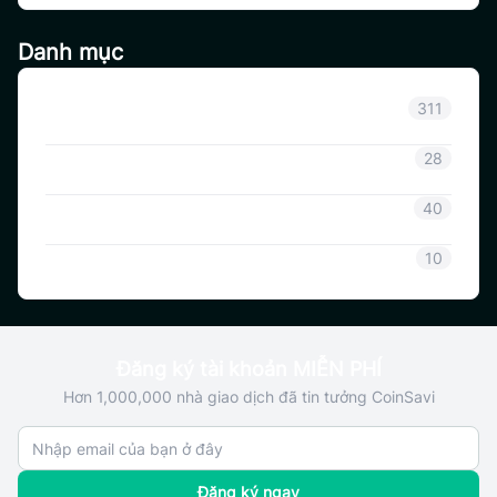
Danh mục
Thông báo
311
Thông tin Coinsavi
28
Hướng dẫn Coinsavi
40
SAVI
10
Đăng ký tài khoản MIỄN PHÍ
Hơn 1,000,000 nhà giao dịch đã tin tưởng CoinSavi
Đăng ký ngay