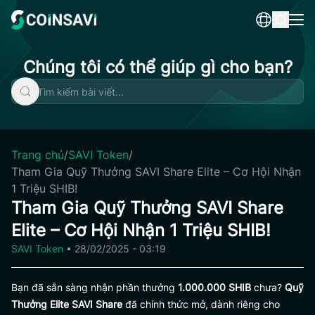
Skip
to
content
Chúng tôi có thể giúp gì cho bạn?
Trang chủ
/
SAVI Token
/
Tham Gia Quỹ Thưởng SAVI Share Elite – Cơ Hội Nhận
1 Triệu SHIB!
Tham Gia Quỹ Thưởng SAVI Share
Elite – Cơ Hội Nhận 1 Triệu SHIB!
SAVI Token
•
28/02/2025 - 03:19
Bạn đã sẵn sàng nhận phần thưởng
1.000.000 SHIB
chưa?
Quỹ
Thưởng Elite SAVI Share
đã chính thức mở, dành riêng cho