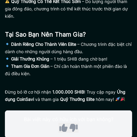
Quỹ Thưởng Có Thể Kết Thúc Sớm
– Do lượng người tham
gia đông đảo, chương trình có thể kết thúc trước thời gian dự
kiến.
Tại Sao Bạn Nên Tham Gia?
Dành Riêng Cho Thành Viên Elite
– Chương trình đặc biệt chỉ
dành cho những người dùng hàng đầu.
Giải Thưởng Khủng
– 1 triệu SHIB đang chờ bạn!
Tham Gia Đơn Giản
– Chỉ cần hoàn thành một phiên đào là
đủ điều kiện.
Đừng bỏ lỡ cơ hội nhận
1.000.000 SHIB
! Truy cập ngay
Ứng
dụng CoinSavi
và tham gia
Quỹ Thưởng Elite
hôm nay!
Bài viết này có hữu ích với bạn không?