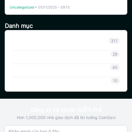
Intuition (TRUST) chính thức niêm yết trên CoinSavi!
Uncategorized
•
05/11/2025 - 09:15
Danh mục
Thông báo
311
Thông tin Coinsavi
28
Hướng dẫn Coinsavi
40
SAVI
10
Đăng ký tài khoản MIỄN PHÍ
Hơn 1,000,000 nhà giao dịch đã tin tưởng CoinSavi