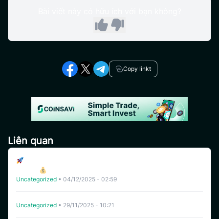
Bài viết này có hữu ích với bạn không?
Copy linkt
Liên quan
Tham Gia Pool uSAVI – Nhận Thưởng USDT Độc
Quyền!
Uncategorized
•
04/12/2025 - 02:59
Coinsavi Tạm Thời Đóng Dịch Vụ Nạp Của Một Số Token
Uncategorized
•
29/11/2025 - 10:21