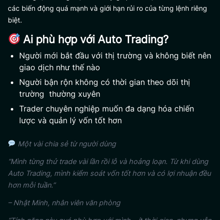
các biến động quá mạnh và giới hạn rủi ro của từng lệnh riêng
biệt.
Ai phù hợp với Auto Trading?
Người mới bắt đầu với thị trường và không biết nên
giao dịch như thế nào
Người bận rộn không có thời gian theo dõi thị
trường thường xuyên
Trader chuyên nghiệp muốn đa dạng hóa chiến
lược và quản lý vốn tốt hơn
Một vài chia sẻ từ người dùng
“Mình từng thử trade vài lần rồi lỗ và hoảng loạn. Từ khi dùng
Auto Trading, mình kiểm soát vốn tốt hơn và có lợi nhuận đều
hơn mỗi tuần.”
– Nhật Minh, nhân viên văn phòng