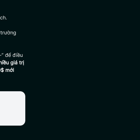
ch.
 trường
-” để điều
iều giá trị
0$ mới