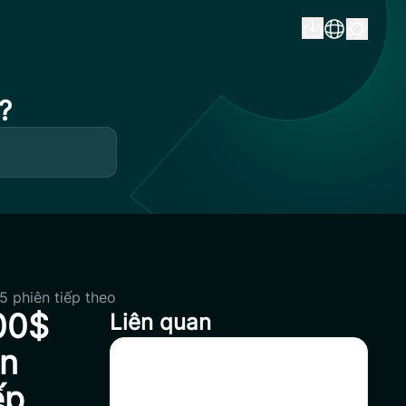
?
5 phiên tiếp theo
00$
Liên quan
ận
Coinsavi Swing ra mắt tính
ếp
năng Tăng Vốn – Công cụ