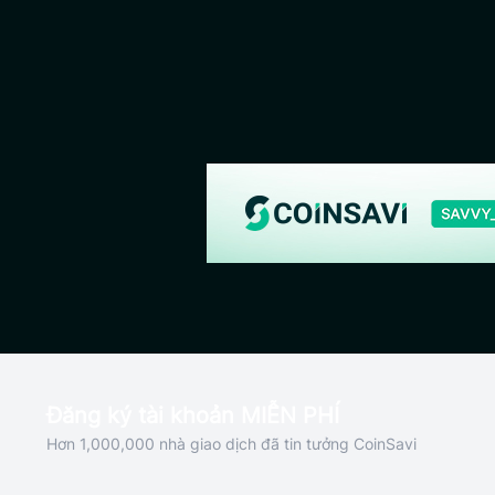
Đăng ký tài khoản MIỄN PHÍ
Hơn 1,000,000 nhà giao dịch đã tin tưởng CoinSavi