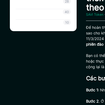
Thông tin Coinsavi
28
theo
Hướng dẫn Coinsavi
40
SAVI Token
SAVI
10
Để hoàn th
sao cho kh
11/3/2024
phiên đào 
Bạn có thể
hoặc thực 
cộng lại l
Các bư
Bước 1:
Nh
Bước 2
. Ở