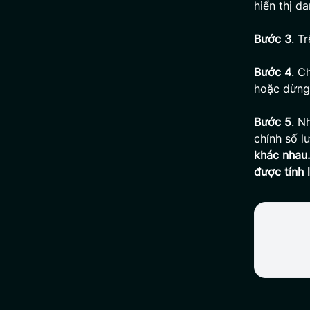
hiển thị d
Bước 3
. T
Bước 4
. C
hoặc dừng 
Bước 5
. N
chỉnh số l
khác nhau.
được tính 