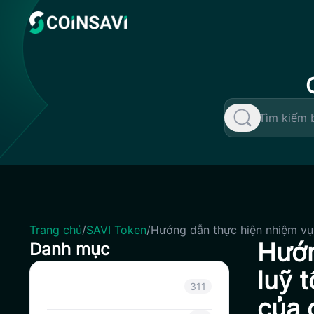
Skip
to
content
Trang chủ
/
SAVI Token
/
Hướng dẫn thực hiện nhiệm vụ 
Hướn
Danh mục
luỹ 
Thông báo
311
của 