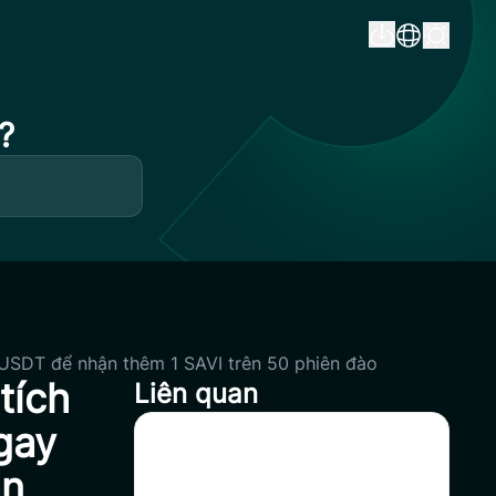
?
/USDT để nhận thêm 1 SAVI trên 50 phiên đào
tích
Liên quan
gay
Coinsavi Swing ra mắt tính
ận
năng Tăng Vốn – Công cụ