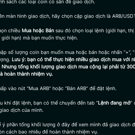
anh sách các loại coin có sẵn để giao dịch.
rên màn hình giao dịch, hãy chọn cặp giao dịch là ARB/USD
họn chiều
Mua hoặc Bán
sau đó chọn loại lệnh (giới hạn, thị
giới hạn) mà bạn muốn thực hiện.
hập số lượng coin bạn muốn mua hoặc bán hoặc nhấn “+”, “
ượng.
Lưu ý: bạn có thể thực hiện nhiều giao dịch mua với nh
 Nhưng tổng khối lượng giao dịch mua cộng lại phải từ 30
là hoàn thành nhiệm vụ.
hấp vào nút “Mua ARB” hoặc “Bán ARB” để đặt lệnh.
au khi đặt lệnh, bạn có thể chuyển đến tab “
Lệnh đang mở
”
 giao dịch của mình.
 ý phần tổng khối lượng ở đây để xem mình đã giao dịch 
òn cách bao nhiêu để hoàn thành nhiệm vụ.