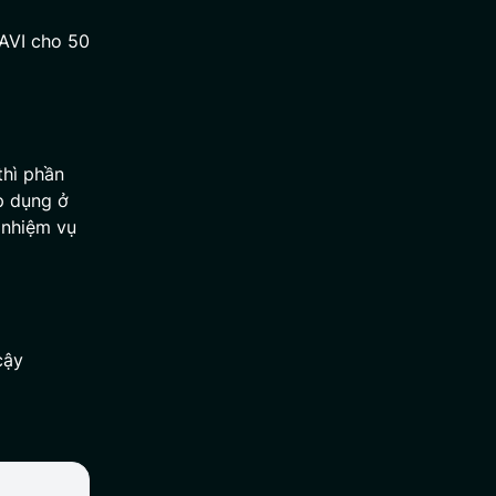
SAVI cho 50
thì phần
p dụng ở
 nhiệm vụ
cậy