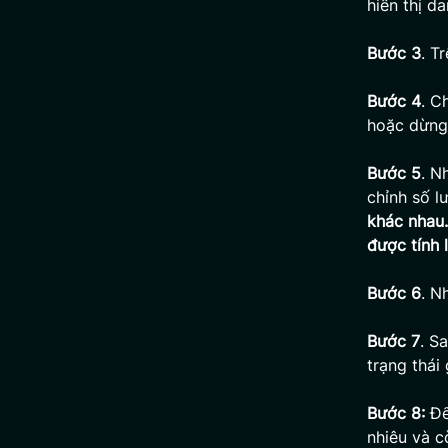
hiển thị d
Bước 3
. T
Bước 4
. C
hoặc dừng 
Bước 5
. N
chỉnh số l
khác nhau.
được tính 
Bước 6
. N
Bước 7
. S
trạng thái
Bước 8:
Để
nhiêu và c