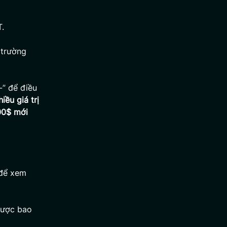
T.
 trường
-” để điều
iều giá trị
00$ mới
 để xem
được bao