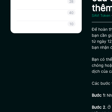
Thông tin Coinsavi
28
thêm
Hướng dẫn Coinsavi
40
SAVI Token
SAVI
10
Để hoàn th
bạn cần gi
từ ngày 1
bạn nhận
Bạn có thể
chóng hoặc
dịch của 
Các bước t
Bước 1:
Nh
Bước 2
. Ở