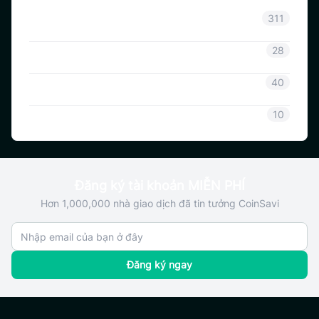
Thông báo
311
Thông tin Coinsavi
28
Hướng dẫn Coinsavi
40
SAVI
10
Đăng ký tài khoản MIỄN PHÍ
Hơn 1,000,000 nhà giao dịch đã tin tưởng CoinSavi
Đăng ký ngay