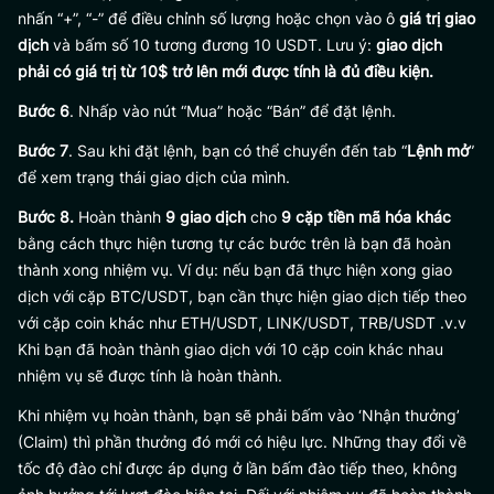
nhấn “+”, “-” để điều chỉnh số lượng hoặc chọn vào ô
giá trị giao
dịch
và bấm số 10 tương đương 10 USDT. Lưu ý:
giao dịch
phải có giá trị từ 10$ trở lên mới được tính là đủ điều kiện.
Bước 6
. Nhấp vào nút “Mua” hoặc “Bán” để đặt lệnh.
Bước 7
. Sau khi đặt lệnh, bạn có thể chuyển đến tab “
Lệnh mở
”
để xem trạng thái giao dịch của mình.
Bước 8.
Hoàn thành
9 giao dịch
cho
9 cặp tiền mã hóa khác
bằng cách thực hiện tương tự các bước trên là bạn đã hoàn
thành xong nhiệm vụ. Ví dụ: nếu bạn đã thực hiện xong giao
dịch với cặp BTC/USDT, bạn cần thực hiện giao dịch tiếp theo
với cặp coin khác như ETH/USDT, LINK/USDT, TRB/USDT .v.v
Khi bạn đã hoàn thành giao dịch với 10 cặp coin khác nhau
nhiệm vụ sẽ được tính là hoàn thành.
Khi nhiệm vụ hoàn thành, bạn sẽ phải bấm vào ‘Nhận thưởng’
(Claim) thì phần thưởng đó mới có hiệu lực. Những thay đổi về
tốc độ đào chỉ được áp dụng ở lần bấm đào tiếp theo, không