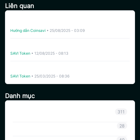
Liên quan
Coinsavi Swing ra mắt tính năng Tăng Vốn – Công cụ
gồng lệnh giúp trader kiểm soát rủi ro và kéo dài lợi thế
Hướng dẫn Coinsavi
•
25/08/2025 - 03:09
[Đại sứ CoinSavi] Ra mắt Auto Trade – Thực hiện nhiệm vụ
để nhận thưởng SAVI hấp dẫn
SAVI Token
•
12/08/2025 - 08:13
[Cho người chơi Trade Game] Hướng dẫn tham gia Pool
thưởng “Trải nghiệm Swing chia sẻ pool thưởng 7,000,000
SAVI Token
•
25/03/2025 - 08:36
SHIB”
Danh mục
Thông báo
311
Thông tin Coinsavi
28
40