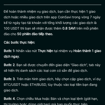
Để hoàn thành nhiệm vụ giao dịch, bạn cần thực hiện 1 giao
dịch hoặc nhiều giao dịch trên app CoinSavi trong vòng 7 ngày
kể từ ngày tạo tài khoản với tổng khối lượng các giao dịch là
100 USDT thì bạn sẽ nhận được thêm
0.8 SAVI
trên mỗi phiên
đào cho
50 phiên đào tiếp theo.
Các bước thực hiện:
Bước 1:
Nhấn vào nút
Thực hiện
tại nhiệm vụ
Hoàn thành 1 giao
dịch ngay
.
Bước 2
. Bạn sẽ được chuyển đến giao diện “Giao dịch”, tab này
sẽ hiển thị danh sách các loại coin có sẵn để giao dịch.
Bước 3
. Trên màn hình giao dịch, hãy chọn cặp giao dịch, ví dụ:
BTC/USDT hoặc ETH/BUSD, tùy thuộc vào loại tiền bạn đang
giao dịch.
Bước 4
. Chọn chiều Mua hoặc Bán và chọn loại lệnh (giới hạn,
thị trường hoặc dừng giới hạn) mà bạn muốn thực hiện.