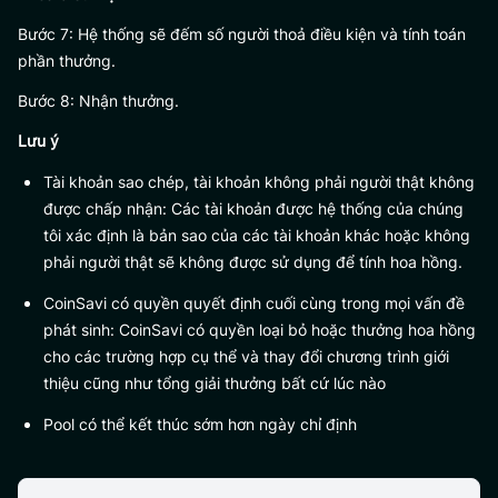
Bước 7: Hệ thống sẽ đếm số người thoả điều kiện và tính toán
phần thưởng.
Bước 8: Nhận thưởng.
Lưu ý
Tài khoản sao chép, tài khoản không phải người thật không
được chấp nhận: Các tài khoản được hệ thống của chúng
tôi xác định là bản sao của các tài khoản khác hoặc không
phải người thật sẽ không được sử dụng để tính hoa hồng.
CoinSavi có quyền quyết định cuối cùng trong mọi vấn đề
phát sinh: CoinSavi có quyền loại bỏ hoặc thưởng hoa hồng
cho các trường hợp cụ thể và thay đổi chương trình giới
thiệu cũng như tổng giải thưởng bất cứ lúc nào
Pool có thể kết thúc sớm hơn ngày chỉ định