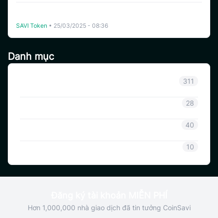
[Cho người chơi Trade Game] Hướng dẫn tham gia Pool
thưởng “Trải nghiệm Swing chia sẻ pool thưởng 7,000,000
SAVI Token
•
25/03/2025 - 08:36
SHIB”
Danh mục
Thông báo
311
Thông tin Coinsavi
28
Hướng dẫn Coinsavi
40
SAVI
10
Đăng ký tài khoản MIỄN PHÍ
Hơn 1,000,000 nhà giao dịch đã tin tưởng CoinSavi