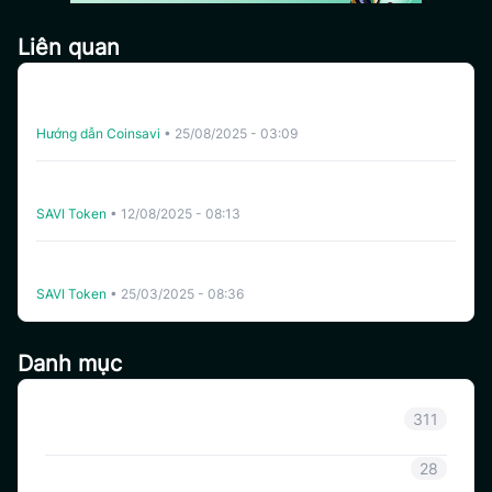
Liên quan
Coinsavi Swing ra mắt tính năng Tăng Vốn – Công cụ
gồng lệnh giúp trader kiểm soát rủi ro và kéo dài lợi thế
Hướng dẫn Coinsavi
•
25/08/2025 - 03:09
[Đại sứ CoinSavi] Ra mắt Auto Trade – Thực hiện nhiệm vụ
để nhận thưởng SAVI hấp dẫn
SAVI Token
•
12/08/2025 - 08:13
[Cho người chơi Trade Game] Hướng dẫn tham gia Pool
thưởng “Trải nghiệm Swing chia sẻ pool thưởng 7,000,000
SAVI Token
•
25/03/2025 - 08:36
SHIB”
Danh mục
Thông báo
311
Thông tin Coinsavi
28