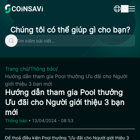
Skip
to
content
Chúng tôi có thể giúp gì cho bạn?
Trang chủ
/
Thông báo
/
Hướng dẫn tham gia Pool thưởng Ưu đãi cho Người
giới thiệu 3 bạn mới
Hướng dẫn tham gia Pool thưởng
Ưu đãi cho Người giới thiệu 3 bạn
mới
Thông báo
•
13/04/2024 - 08:53
Để thoả điều kiện Pool thưởng “Ưu đãi cho Người giới thiệu 3