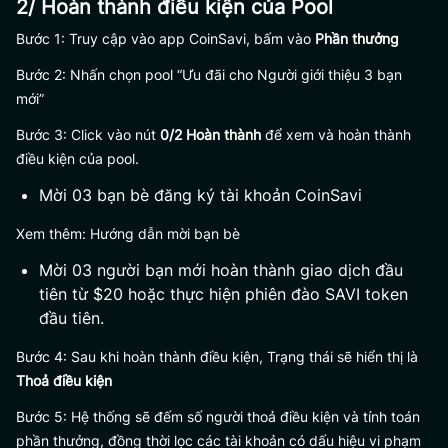
2/ Hoàn thành điều kiện của Pool
Bước 1: Truy cập vào app CoinSavi, bấm vào
Phần thưởng
Bước 2: Nhấn chọn pool “Ưu đãi cho Người giới thiệu 3 bạn
mới”
Bước 3: Click vào nút
0/2 Hoàn thành
để xem và hoàn thành
điều kiện của pool.
Mời 03 bạn bè đăng ký tài khoản CoinSavi
Xem thêm: Hướng dẫn mời bạn bè
Mời 03 người bạn mới hoàn thành giao dịch đầu
tiên từ $20 hoặc thực hiện phiên đào SAVI token
đầu tiên.
Bước 4: Sau khi hoàn thành điều kiện, Trạng thái sẽ hiển thị là
Thoả điều kiện
Bước 5: Hệ thống sẽ đếm số người thoả điều kiện và tính toán
phần thưởng, đồng thời lọc các tài khoản có dấu hiệu vi phạm