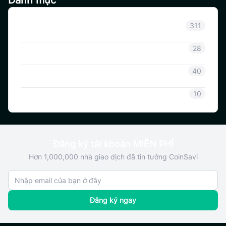
Danh mục
Thông báo
311
Thông tin Coinsavi
28
Hướng dẫn Coinsavi
40
SAVI
10
Đăng ký tài khoản MIỄN PHÍ
Hơn 1,000,000 nhà giao dịch đã tin tưởng CoinSavi
Đăng ký ngay