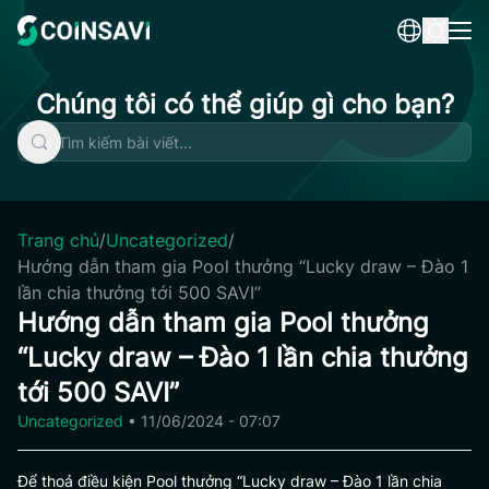
Skip
to
content
Chúng tôi có thể giúp gì cho bạn?
Trang chủ
/
Uncategorized
/
Hướng dẫn tham gia Pool thưởng “Lucky draw – Đào 1
lần chia thưởng tới 500 SAVI”
Hướng dẫn tham gia Pool thưởng
“Lucky draw – Đào 1 lần chia thưởng
tới 500 SAVI”
Uncategorized
•
11/06/2024 - 07:07
Để thoả điều kiện Pool thưởng “Lucky draw – Đào 1 lần chia