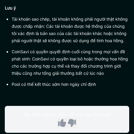
Lưu ý
Tài khoản sao chép, tài khoản không phải người thật không
được chấp nhận: Các tài khoản được hệ thống của chúng
tôi xác định là bản sao của các tài khoản khác hoặc không
phải người thật sẽ không được sử dụng để tính hoa hồng.
CoinSavi có quyền quyết định cuối cùng trong mọi vấn đề
phát sinh: CoinSavi có quyền loại bỏ hoặc thưởng hoa hồng
cho các trường hợp cụ thể và thay đổi chương trình giới
thiệu cũng như tổng giải thưởng bất cứ lúc nào
Pool có thể kết thúc sớm hơn ngày chỉ định
Bài viết này có hữu ích với bạn không?