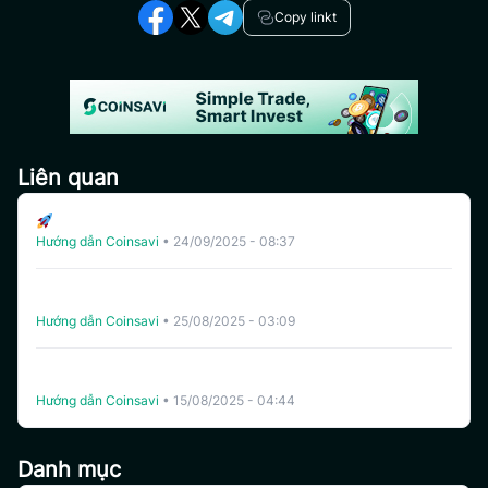
Copy linkt
Liên quan
CoinSavi Ra Mắt Bảng Xếp Hạng Auto Trading
Hướng dẫn Coinsavi
•
24/09/2025 - 08:37
Coinsavi Swing ra mắt tính năng Tăng Vốn – Công cụ
gồng lệnh giúp trader kiểm soát rủi ro và kéo dài lợi thế
Hướng dẫn Coinsavi
•
25/08/2025 - 03:09
Hướng dẫn hoàn thành “Nhiệm vụ Tích lũy Volume Auto
Trading”
Hướng dẫn Coinsavi
•
15/08/2025 - 04:44
Danh mục