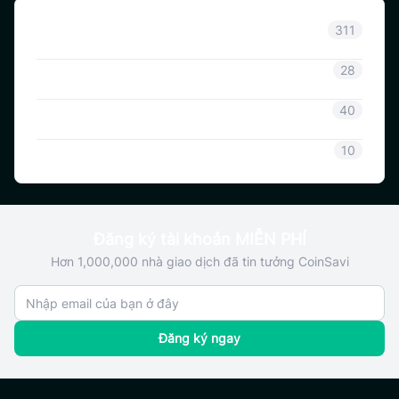
Thông báo
311
Thông tin Coinsavi
28
Hướng dẫn Coinsavi
40
SAVI
10
Đăng ký tài khoản MIỄN PHÍ
Hơn 1,000,000 nhà giao dịch đã tin tưởng CoinSavi
Đăng ký ngay