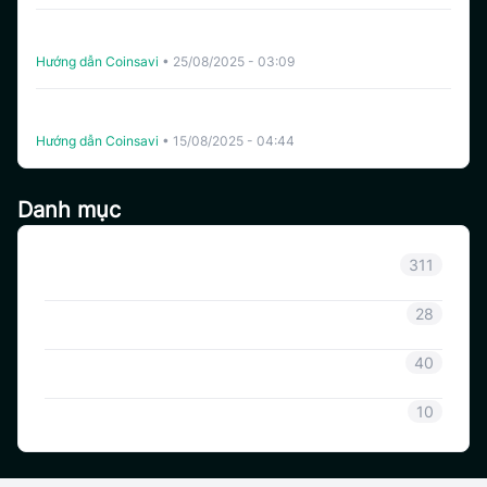
Coinsavi Swing ra mắt tính năng Tăng Vốn – Công cụ
gồng lệnh giúp trader kiểm soát rủi ro và kéo dài lợi thế
Hướng dẫn Coinsavi
•
25/08/2025 - 03:09
Hướng dẫn hoàn thành “Nhiệm vụ Tích lũy Volume Auto
Trading”
Hướng dẫn Coinsavi
•
15/08/2025 - 04:44
Danh mục
Thông báo
311
Thông tin Coinsavi
28
Hướng dẫn Coinsavi
40
SAVI
10