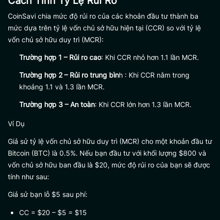
Cách Tính Tỷ Lệ Rủi Ro
CoinSavi chia mức độ rủi ro của các khoản đầu tư thành ba
mức dựa trên tỷ lệ vốn chủ sở hữu hiện tại (CCR) so với tỷ lệ
vốn chủ sở hữu duy trì (MCR):
Trường hợp 1 – Rủi ro cao
: Khi CCR nhỏ hơn 1.1 lần MCR.
Trường hợp 2 – Rủi ro trung bìn
h : Khi CCR nằm trong
khoảng 1.1 và 1.3 lần MCR.
Trường hợp 3 – An toàn
: Khi CCR lớn hơn 1.3 lần MCR.
Ví Dụ
Giả sử tỷ lệ vốn chủ sở hữu duy trì (MCR) cho một khoản đầu tư
Bitcoin (BTC) là 0.5%. Nếu bạn đầu tư với khối lượng $800 và
vốn chủ sở hữu ban đầu là $20, mức độ rủi ro của bạn sẽ được
tính như sau:
Giả sử bạn lỗ $5 sau phí:
CC = $20 – $5 = $15