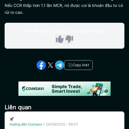
Nếu CCR thấp hơn 1.1 lần MCR, nó được coi là khoản đầu tư có
rủi ro cao.
Bài viết này có hữu ích với bạn không?
Copy linkt
Liên quan
CoinSavi Ra Mắt Bảng Xếp Hạng Auto Trading
Hướng dẫn Coinsavi
•
24/09/2025 - 08:37