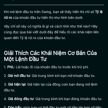
Khi mở lệnh đầu tư trên Swing, bạn sẽ thấy hiển thị chỉ số
Tỷ lệ
rủi ro
của khoản đầu tư hiển thị như hình bên dưới.
Vậy chỉ số này có nghĩa là gì và cách tính như thế nào? Hãy
cùng đọc qua bài viết dưới đây để hiểu rõ các khái niệm liên
quan đến Tỷ lệ rủi ro của khoản đầu tư.
Giải Thích Các Khái Niệm Cơ Bản Của
Một Lệnh Đầu Tư
1.
PNL
: Lãi hoặc lỗ của khoản đầu tư trước khi trừ phí.
2.
Giá mở đầu tư
: Giá trung bình khi bạn mở khoản đầu tư.
3.
Giá hiện tại
: Giá hiện tại của đồng coin bạn đang mở lệnh
đầu tư.
4.
Giá đóng đầu tư
: Giá trung bình khi bạn đóng khoản đầu tư.
5.
Đòn bẩy
: giúp bạn có thể đầu tư một số tiền lớn hơn số tiền