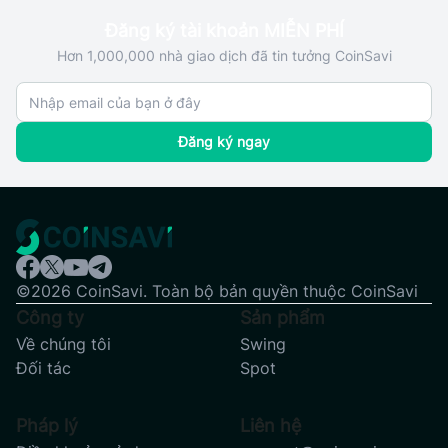
Đăng ký tài khoản MIỄN PHÍ
Hơn 1,000,000 nhà giao dịch đã tin tưởng CoinSavi
Đăng ký ngay
©2026 CoinSavi. Toàn bộ bản quyền thuộc CoinSavi
Công ty
Sản phẩm
Về chúng tôi
Swing
Đối tác
Spot
Pháp lý
Liên hệ