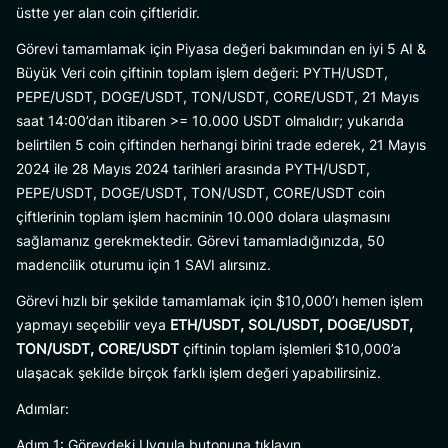
üstte yer alan coin çiftleridir.
Görevi tamamlamak için Piyasa değeri bakımından en iyi 5 AI &
Büyük Veri coin çiftinin toplam işlem değeri: PYTH/USDT,
PEPE/USDT, DOGE/USDT, TON/USDT, CORE/USDT, 21 Mayıs
saat 14:00’dan itibaren >= 10.000 USDT olmalıdır; yukarıda
belirtilen 5 coin çiftinden herhangi birini trade ederek, 21 Mayıs
2024 ile 28 Mayıs 2024 tarihleri arasında PYTH/USDT,
PEPE/USDT, DOGE/USDT, TON/USDT, CORE/USDT coin
çiftlerinin toplam işlem hacminin 10.000 dolara ulaşmasını
sağlamanız gerekmektedir. Görevi tamamladığınızda, 50
madencilik oturumu için 1 SAVI alırsınız.
Görevi hızlı bir şekilde tamamlamak için $10,000’ı hemen işlem
yapmayı seçebilir veya
ETH/USDT, SOL/USDT, DOGE/USDT,
TON/USDT, CORE/USDT
çiftinin toplam işlemleri $10,000’a
ulaşacak şekilde birçok farklı işlem değeri yapabilirsiniz.
Adımlar:
Adım 1: Görevdeki Uygula butonuna tıklayın.