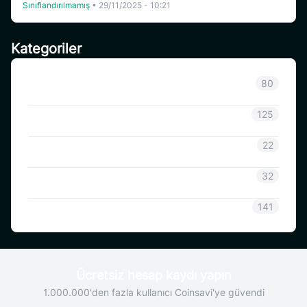
Sınıflandırılmamış
•
29/11/2025 - 10:21
Kategoriler
Sınıflandırılmamış
80
Duyuru
125
CoinSavi Bilgisi
22
Coinsavi Rehberi
32
SAVI
141
Ücretsiz hesap kaydı yapın
1.000.000'den fazla kullanıcı Coinsavi'ye güvendi