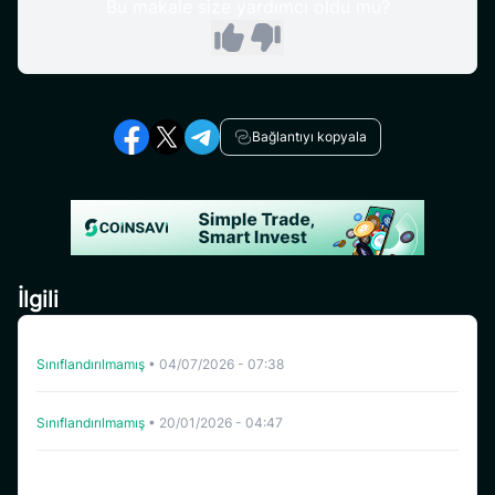
Bu makale size yardımcı oldu mu?
Bağlantıyı kopyala
İlgili
CoinSavi Swing’de NFP’nin listeden çıkarılması
Sınıflandırılmamış
•
04/07/2026 - 07:38
TANSSI CoinSavi Swing’den Çıkarılıyor
Sınıflandırılmamış
•
20/01/2026 - 04:47
Coinsavi Bazı Projelerin Yatırma Hizmetini Geçici Olarak
Kapatıyor