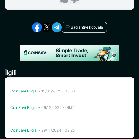
Bağlantıyı kopyala
İlgili
CoinSavi hangi hizmetleri sunmaktadır?
CoinSavi Bilgisi
•
15/01/2025 - 08:53
CoinSavi, SAVI Token Kilitleme Mekanizmasını Başlattı
CoinSavi Bilgisi
•
06/12/2024 - 09:02
Strateji Liderlik Tablosunu Tanıtıyoruz – 20.000 SAVI
Ödülü ile Katılın ve Paylaşın! (Sona Erdi)
CoinSavi Bilgisi
•
29/11/2024 - 02:25