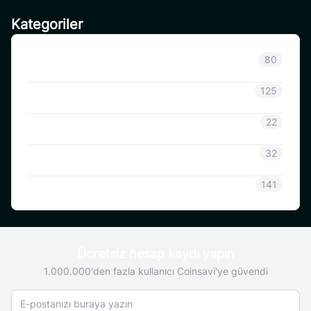
Kategoriler
Sınıflandırılmamış
80
Duyuru
125
CoinSavi Bilgisi
22
Coinsavi Rehberi
32
SAVI
141
Ücretsiz hesap kaydı yapın
1.000.000'den fazla kullanıcı Coinsavi'ye güvendi