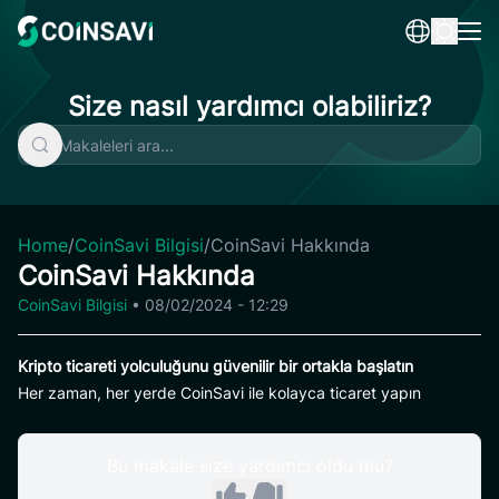
Skip
to
content
Size nasıl yardımcı olabiliriz?
Home
/
CoinSavi Bilgisi
/
CoinSavi Hakkında
CoinSavi Hakkında
CoinSavi Bilgisi
•
08/02/2024 - 12:29
Kripto ticareti yolculuğunu güvenilir bir ortakla başlatın
Her zaman, her yerde CoinSavi ile kolayca ticaret yapın
Bu makale size yardımcı oldu mu?