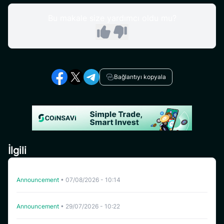
Bu makale size yardımcı oldu mu?
Bağlantıyı kopyala
İlgili
CoinSavi Swing’de HFT’nin Listeden Çıkarılması
Announcement
•
07/08/2026 - 10:14
CoinSavi Spot Belirli Tokenleri Liste Dışına Çıkaracaktır
Announcement
•
29/07/2026 - 10:22
CoinSavi Swing’de WHITEWHALE listeden çıkarıldı.