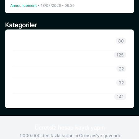
Announcement
•
18/07/2026 - 09:29
Kategoriler
Sınıflandırılmamış
80
Duyuru
125
CoinSavi Bilgisi
22
Coinsavi Rehberi
32
SAVI
141
Ücretsiz hesap kaydı yapın
1.000.000'den fazla kullanıcı Coinsavi'ye güvendi