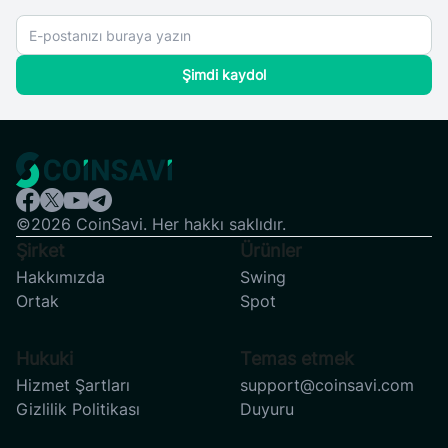
Şimdi kaydol
©2026 CoinSavi. Her hakkı saklıdır.
Şirket
Ürünler
Hakkımızda
Swing
Ortak
Spot
Hukuki
Temas etmek
Hizmet Şartları
support@coinsavi.com
Gizlilik Politikası
Duyuru