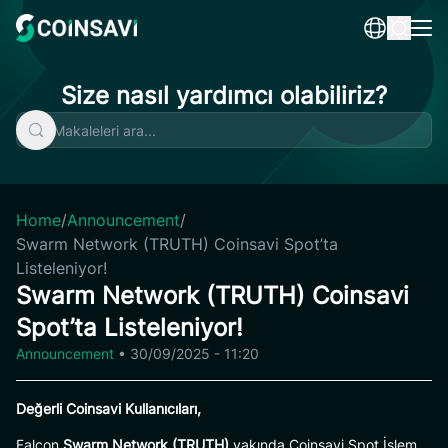
Skip
to
content
Size nasıl yardımcı olabiliriz?
Home
/
Announcement
/
Swarm Network (TRUTH) Coinsavi Spot’ta
Listeleniyor!
Swarm Network (TRUTH) Coinsavi
Spot’ta Listeleniyor!
Announcement
•
30/09/2025 - 11:20
Değerli Coinsavi Kullanıcıları,
Falcon
Swarm Network (TRUTH)
yakında Coinsavi Spot İşlem