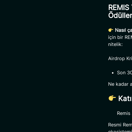
REMIS 
Ödüllen
Nasıl çal
için bir RE
nitelik:
Airdrop Kri
Son 30
Ne kadar a
Katı
Remis 
Resmi Remi
ekosistemi