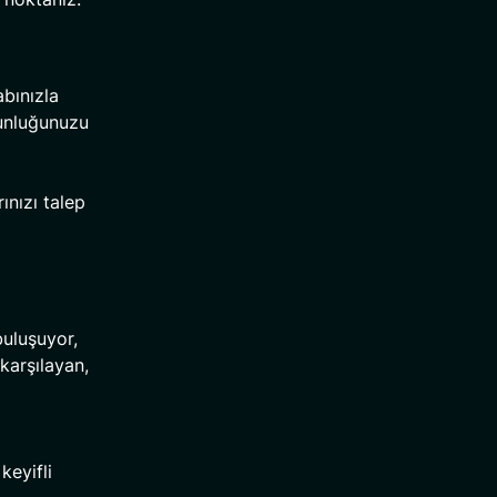
abınızla
gunluğunuzu
nızı talep
uluşuyor,
 karşılayan,
keyifli