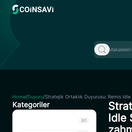
Skip
to
content
Home
/
Duyuru
/
Stratejik Ortaklık Duyurusu: Remis Idl
Stra
Kategoriler
Idle 
Sınıflandırılmamış
80
zahm