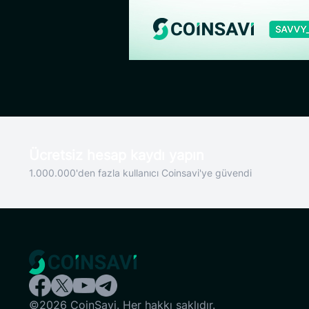
Ücretsiz hesap kaydı yapın
1.000.000'den fazla kullanıcı Coinsavi'ye güvendi
©2026 CoinSavi. Her hakkı saklıdır.