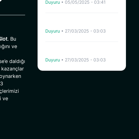
Duyuru
•
05/05/2025 - 03:41
Kadar Kazan
Coinsavi, BOB’un (BOB) Ticker
Değişimini BOBMEME Olarak
Duyuru
•
27/03/2025 - 03:03
Tamamladı
Slot
. Bu
Coinsavi, Celo (CELO) Ağı
ığını ve
Güncellemesini ve Hard Fork’u
a
Duyuru
•
27/03/2025 - 03:03
Destekleyecek
se’e daldığı
l kazançlar
n oynarken
b3
çlerimizi
i ve