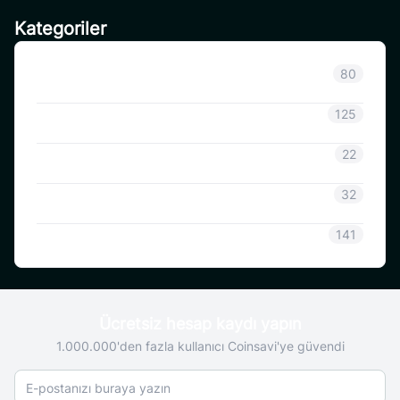
Kategoriler
Sınıflandırılmamış
80
Duyuru
125
CoinSavi Bilgisi
22
Coinsavi Rehberi
32
SAVI
141
Ücretsiz hesap kaydı yapın
1.000.000'den fazla kullanıcı Coinsavi'ye güvendi