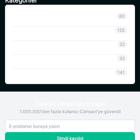
Kategoriler
Sınıflandırılmamış
80
Duyuru
125
CoinSavi Bilgisi
22
Coinsavi Rehberi
32
SAVI
141
Ücretsiz hesap kaydı yapın
1.000.000'den fazla kullanıcı Coinsavi'ye güvendi
Şimdi kaydol