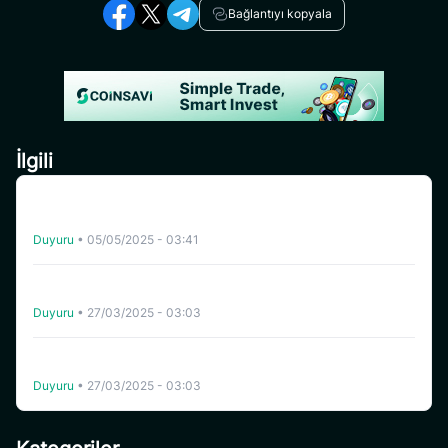
Bağlantıyı kopyala
İlgili
[Turkey] CoinSavi Yönlendirme Elçisi Ol – Aylık 300
SAVI’ye Kadar Kazan
Duyuru
•
05/05/2025 - 03:41
Coinsavi, BOB’un (BOB) Ticker Değişimini BOBMEME
Olarak Tamamladı
Duyuru
•
27/03/2025 - 03:03
Coinsavi, Celo (CELO) Ağı Güncellemesini ve Hard Fork’u
Destekleyecek
Duyuru
•
27/03/2025 - 03:03