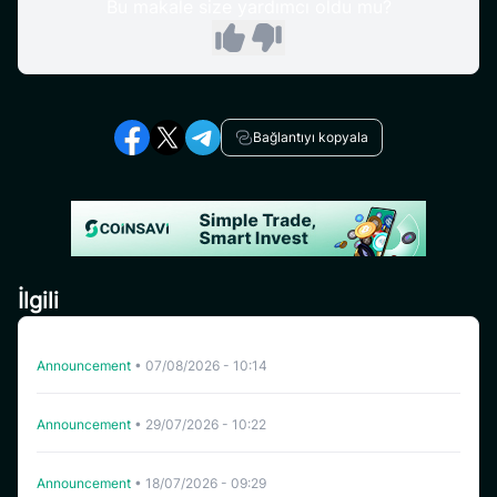
Bu makale size yardımcı oldu mu?
Bağlantıyı kopyala
İlgili
CoinSavi Swing’de HFT’nin Listeden Çıkarılması
Announcement
•
07/08/2026 - 10:14
CoinSavi Spot Belirli Tokenleri Liste Dışına Çıkaracaktır
Announcement
•
29/07/2026 - 10:22
CoinSavi Swing’de WHITEWHALE listeden çıkarıldı.
Announcement
•
18/07/2026 - 09:29