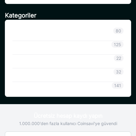
Kategoriler
Sınıflandırılmamış
80
Duyuru
125
CoinSavi Bilgisi
22
Coinsavi Rehberi
32
SAVI
141
Ücretsiz hesap kaydı yapın
1.000.000'den fazla kullanıcı Coinsavi'ye güvendi