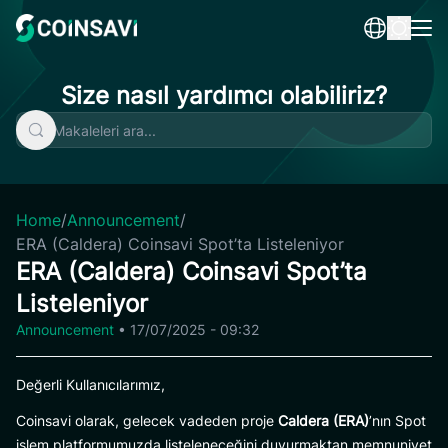
Skip
to
content
Size nasıl yardımcı olabiliriz?
Home
/
Announcement
/
ERA (Caldera) Coinsavi Spot’ta Listeleniyor
ERA (Caldera) Coinsavi Spot’ta
Listeleniyor
Announcement
•
17/07/2025 - 09:32
Değerli Kullanıcılarımız,
Coinsavi olarak, gelecek vadeden proje
Caldera (ERA)
’nın Spot
işlem platformumuzda listeleneceğini duyurmaktan memnuniyet