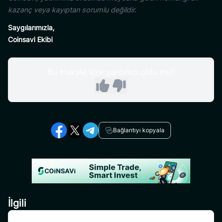
kazanç veya kayıptan sorumlu değildir.
Saygılarımızla,
Coinsavi Ekibi
Bu makale size yardımcı oldu mu?
Bağlantıyı kopyala
İlgili