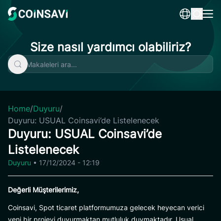
Skip
to
content
Size nasıl yardımcı olabiliriz?
Home
/
Duyuru
/
Duyuru: USUAL Coinsavi’de Listelenecek
Duyuru: USUAL Coinsavi’de
Listelenecek
Duyuru
•
17/12/2024 - 12:19
Değerli Müşterilerimiz,
Coinsavi, Spot ticaret platformumuza gelecek heyecan verici
yeni bir projeyi duyurmaktan mutluluk duymaktadır. Usual