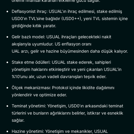
önemli finansal kararları etkileme gücü sağlar.
Deflasyonist ihraç: USUAL’ın ihraç edilmesi, stake edilmiş
USD0’ın TVL’sine bağlıdır (USD0++), yeni TVL sistemin içine
girdiğinde kıtlık yaratır.
Gelir bazlı model: USUAL ihraçları gelecekteki nakit
akışlarıyla uyumludur. US enflasyon oranı
UAL arzı, gelir ve hazine büyümesinden daha düşük kalıyor.
Stake etme ödülleri: USUAL stake ederek, sahipleri
yönetişim haklarını etkinleştirir ve yeni çıkarılan USUAL’in
%10’unu alır, uzun vadeli davranışları teşvik eder.
Ölçek mekanizması: Protokol içinde likidite dağılımını
yönlendirir ve optimize eder.
Teminat yönetimi: Yönetişim, USD0’ın arkasındaki teminat
türlerini ve bunların ağırlıklarını belirler, istikrar ve esneklik
sağlar.
Hazine yönetimi: Yönetişim ve mekanikler, USUAL