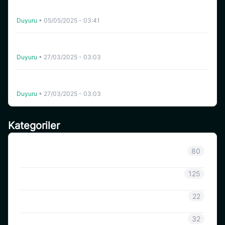
[Turkey] CoinSavi Yönlendirme Elçisi Ol – Aylık 300
SAVI’ye Kadar Kazan
Duyuru
•
05/05/2025 - 03:41
Coinsavi, BOB’un (BOB) Ticker Değişimini BOBMEME
Olarak Tamamladı
Duyuru
•
27/03/2025 - 03:03
Coinsavi, Celo (CELO) Ağı Güncellemesini ve Hard Fork’u
Destekleyecek
Duyuru
•
27/03/2025 - 03:03
Kategoriler
Sınıflandırılmamış
80
Duyuru
125
CoinSavi Bilgisi
22
Coinsavi Rehberi
32