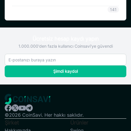
SAVI
141
Ücretsiz hesap kaydı yapın
1.000.000'den fazla kullanıcı Coinsavi'ye güvendi
Şimdi kaydol
©2026 CoinSavi. Her hakkı saklıdır.
Şirket
Ürünler
Hakkımızda
Swing