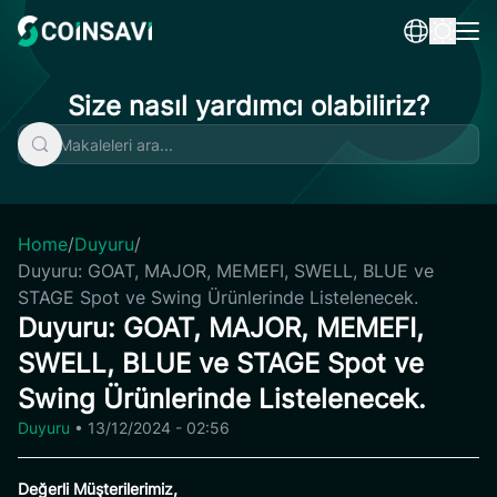
Skip
to
content
Size nasıl yardımcı olabiliriz?
Home
/
Duyuru
/
Duyuru: GOAT, MAJOR, MEMEFI, SWELL, BLUE ve
STAGE Spot ve Swing Ürünlerinde Listelenecek.
Duyuru: GOAT, MAJOR, MEMEFI,
SWELL, BLUE ve STAGE Spot ve
Swing Ürünlerinde Listelenecek.
Duyuru
•
13/12/2024 - 02:56
Değerli Müşterilerimiz,