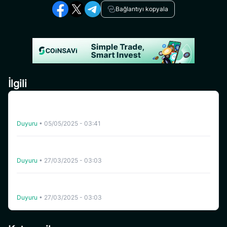
Bağlantıyı kopyala
İlgili
[Turkey] CoinSavi Yönlendirme Elçisi Ol – Aylık 300
SAVI’ye Kadar Kazan
Duyuru
•
05/05/2025 - 03:41
Coinsavi, BOB’un (BOB) Ticker Değişimini BOBMEME
Olarak Tamamladı
Duyuru
•
27/03/2025 - 03:03
Coinsavi, Celo (CELO) Ağı Güncellemesini ve Hard Fork’u
Destekleyecek
Duyuru
•
27/03/2025 - 03:03