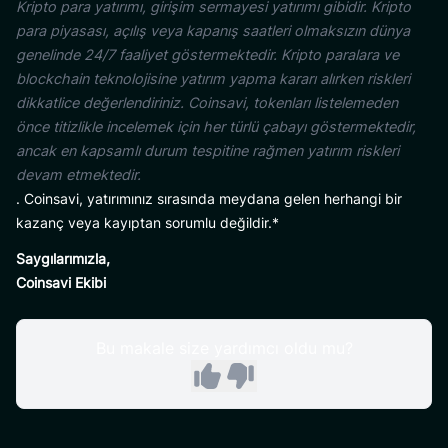
Kripto para yatırımı, girişim sermayesi yatırımı gibidir. Kripto
para piyasası, açılış veya kapanış saatleri olmaksızın dünya
genelinde 24/7 faaliyet göstermektedir. Kripto paralara ve
blockchain teknolojisine yatırım yapma kararı alırken riskleri
dikkatlice değerlendiriniz. Coinsavi, tokenları listelemeden
önce titizlikle incelemek için her türlü çabayı göstermektedir,
ancak en kapsamlı durum tespitine rağmen yatırım riskleri
devam etmektedir.
. Coinsavi, yatırımınız sırasında meydana gelen herhangi bir
kazanç veya kayıptan sorumlu değildir.*
Saygılarımızla,
Coinsavi Ekibi
Bu makale size yardımcı oldu mu?