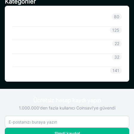
Kategoriler
Sınıflandırılmamış
80
Duyuru
125
CoinSavi Bilgisi
22
Coinsavi Rehberi
32
SAVI
141
Ücretsiz hesap kaydı yapın
1.000.000'den fazla kullanıcı Coinsavi'ye güvendi
Şimdi kaydol