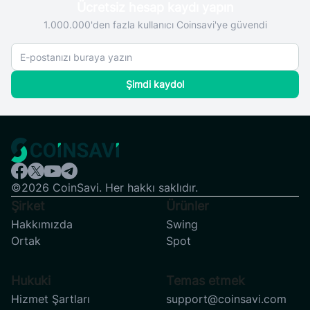
Ücretsiz hesap kaydı yapın
1.000.000'den fazla kullanıcı Coinsavi'ye güvendi
Şimdi kaydol
©2026 CoinSavi. Her hakkı saklıdır.
Şirket
Ürünler
Hakkımızda
Swing
Ortak
Spot
Hukuki
Temas etmek
Hizmet Şartları
support@coinsavi.com