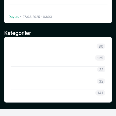
Coinsavi, Celo (CELO) Ağı Güncellemesini ve Hard Fork’u
Destekleyecek
Duyuru
•
27/03/2025 - 03:03
Kategoriler
Sınıflandırılmamış
80
Duyuru
125
CoinSavi Bilgisi
22
Coinsavi Rehberi
32
SAVI
141