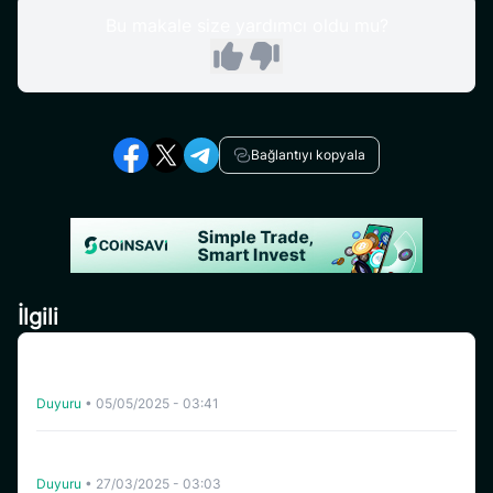
Bu makale size yardımcı oldu mu?
Bağlantıyı kopyala
İlgili
[Turkey] CoinSavi Yönlendirme Elçisi Ol – Aylık 300
SAVI’ye Kadar Kazan
Duyuru
•
05/05/2025 - 03:41
Coinsavi, BOB’un (BOB) Ticker Değişimini BOBMEME
Olarak Tamamladı
Duyuru
•
27/03/2025 - 03:03