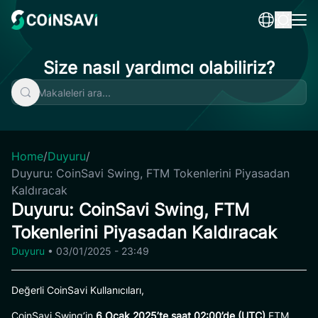
Skip
to
content
Size nasıl yardımcı olabiliriz?
Home
/
Duyuru
/
Duyuru: CoinSavi Swing, FTM Tokenlerini Piyasadan
Kaldıracak
Duyuru: CoinSavi Swing, FTM
Tokenlerini Piyasadan Kaldıracak
Duyuru
•
03/01/2025 - 23:49
Değerli CoinSavi Kullanıcıları,
CoinSavi Swing’in
6 Ocak 2025’te saat 02:00’de (UTC)
FTM