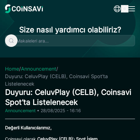
Skip
to
content
Size nasıl yardımcı olabiliriz?
Home
/
Announcement
/
Duyuru: CeluvPlay (CELB), Coinsavi Spot’ta
Listelenecek
Duyuru: CeluvPlay (CELB), Coinsavi
Spot’ta Listelenecek
Announcement
•
28/08/2025 - 16:16
Değerli Kullanıcılarımız,
Coinsavi olarak
CeluvPlay (CELB)
’ı
Spot İşlem