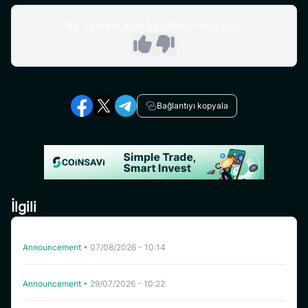
Bu makale size yardımcı oldu mu?
Bağlantıyı kopyala
İlgili
CoinSavi Swing’de HFT’nin Listeden Çıkarılması
Announcement
•
07/08/2026 - 10:14
CoinSavi Spot Belirli Tokenleri Liste Dışına Çıkaracaktır
Announcement
•
29/07/2026 - 10:22
CoinSavi Swing’de WHITEWHALE listeden çıkarıldı.