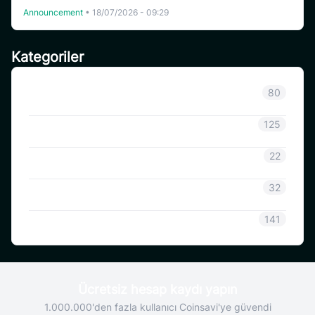
Announcement
•
18/07/2026 - 09:29
Kategoriler
Sınıflandırılmamış
80
Duyuru
125
CoinSavi Bilgisi
22
Coinsavi Rehberi
32
SAVI
141
Ücretsiz hesap kaydı yapın
1.000.000'den fazla kullanıcı Coinsavi'ye güvendi