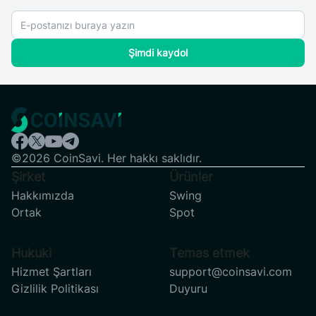
Şimdi kaydol
©2026 CoinSavi. Her hakkı saklıdır.
Şirket
Ürünler
Hakkımızda
Swing
Ortak
Spot
Hukuki
Temas etmek
Hizmet Şartları
support@coinsavi.com
Gizlilik Politikası
Duyuru