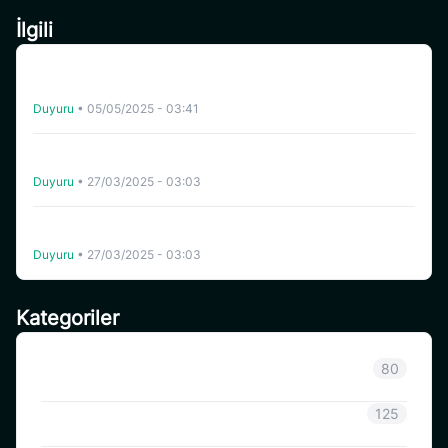
İlgili
[Turkey] CoinSavi Yönlendirme Elçisi Ol – Aylık 300
SAVI’ye Kadar Kazan
Duyuru
•
05/05/2025 - 03:41
Coinsavi, BOB’un (BOB) Ticker Değişimini BOBMEME
Olarak Tamamladı
Duyuru
•
27/03/2025 - 03:03
Coinsavi, Celo (CELO) Ağı Güncellemesini ve Hard Fork’u
Destekleyecek
Duyuru
•
27/03/2025 - 03:03
Kategoriler
Sınıflandırılmamış
80
Duyuru
125