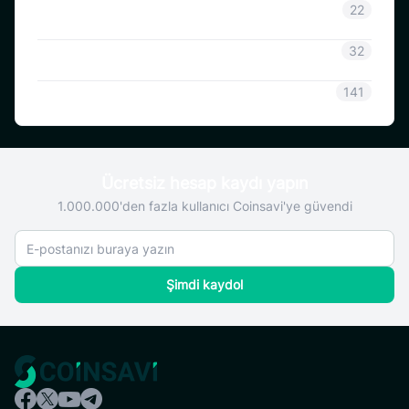
CoinSavi Bilgisi
22
Coinsavi Rehberi
32
SAVI
141
Ücretsiz hesap kaydı yapın
1.000.000'den fazla kullanıcı Coinsavi'ye güvendi
Şimdi kaydol