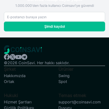
1.000.000'den fazla kullanıcı Coinsavi'ye güvendi
Şimdi kaydol
©2026 CoinSavi. Her hakkı saklıdır.
Şirket
Ürünler
Hakkımızda
Swing
Ortak
Spot
Hukuki
Temas etmek
Hizmet Şartları
support@coinsavi.com
Gizlilik Politikası
Duyuru