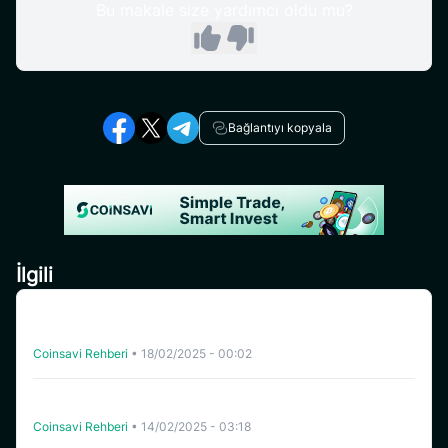
Bu makale size yardımcı oldu mu?
Bağlantıyı kopyala
İlgili
CoinSavi’nin Swing özelliğinde işlem yaparken ücretlerin
tanıtılması
Coinsavi Rehberi
•
18/02/2025 - 00:02
“Swing Yatırım Açılışı (sermaye x kaldıraç) Görevini
Tamamlama
Coinsavi Rehberi
•
14/02/2025 - 03:18