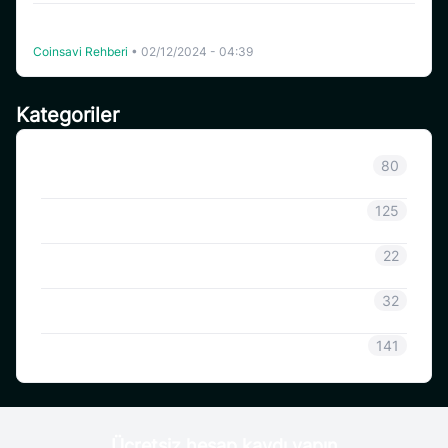
“Swing Yatırım Açılışı (kapital x kaldıraç) Görevini
Tamamlama
Coinsavi Rehberi
•
02/12/2024 - 04:39
Kategoriler
Sınıflandırılmamış
80
Duyuru
125
CoinSavi Bilgisi
22
Coinsavi Rehberi
32
SAVI
141
Ücretsiz hesap kaydı yapın