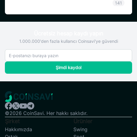
SAVI
141
Ücretsiz hesap kaydı yapın
1.000.000'den fazla kullanıcı Coinsavi'ye güvendi
Şimdi kaydol
©2026 CoinSavi. Her hakkı saklıdır.
Şirket
Ürünler
Hakkımızda
Swing
Ortak
Spot