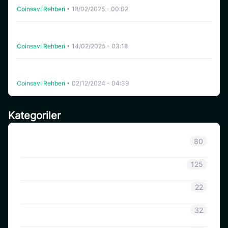
Coinsavi Rehberi
•
18/02/2025 - 00:02
“Swing Yatırım Açılışı (sermaye x kaldıraç) Görevini
Tamamlama
Coinsavi Rehberi
•
14/02/2025 - 03:18
“Swing Yatırım Açılışı (kapital x kaldıraç) Görevini
Tamamlama
Coinsavi Rehberi
•
02/12/2024 - 04:39
Kategoriler
Sınıflandırılmamış
80
Duyuru
125
CoinSavi Bilgisi
22
Coinsavi Rehberi
32