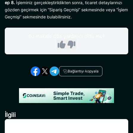
ep 8.
İşleminiz gerçekleştirildikten sonra, ticaret detaylarınızı
gözden geçirmek için “Sipariş Geçmişi” sekmesinde veya “İşlem
Geçmişi” sekmesinde bulabilirsiniz.
Bu makale size yardımcı oldu mu?
Bağlantıyı kopyala
İlgili
CoinSavi’nin Swing özelliğinde işlem yaparken ücretlerin
tanıtılması