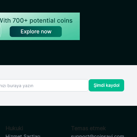
Şimdi kaydol
Hukuki
Temas etmek
Hizmet Şartları
support@coinsavi.com