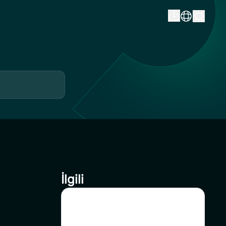
İlgili
CoinSavi Swing’de HFT’nin
Listeden Çıkarılması