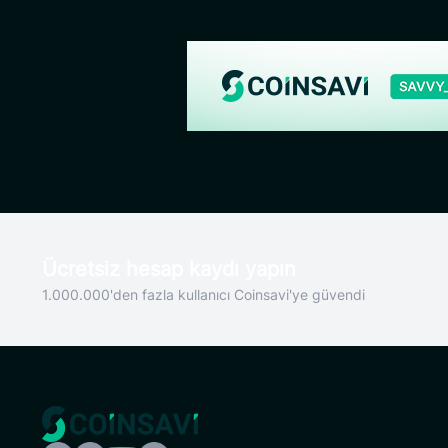
Ücretsiz hesap kaydı yapın
1.000.000'den fazla kullanıcı Coinsavi'ye güvendi