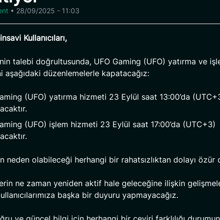
ent
•
28/09/2025 - 11:03
nsavi Kullanıcıları,
inin talebi doğrultusunda, UFO Gaming (UFO) yatırma ve iş
ni aşağıdaki düzenlemelerle kapatacağız:
ming (UFO) yatırma hizmeti 23 Eylül saat 13:00’da (UTC+
acaktır.
ming (UFO) işlem hizmeti 23 Eylül saat 17:00’da (UTC+3)
acaktır.
 neden olabileceği herhangi bir rahatsızlıktan dolayı özür d
erin ne zaman yeniden aktif hale geleceğine ilişkin gelişmel
ullanıcılarımıza başka bir duyuru yapmayacağız.
ru ve güncel bilgi için herhangi bir çeviri farklılığı durumun