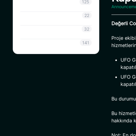
Duyuru
125
Announcem
CoinSavi Bilgisi
22
Değerli Coi
Coinsavi Rehberi
32
Proje ekib
SAVI
141
hizmetleri
UFO Ga
kapatıl
UFO Ga
kapatıl
Bu durumun
Bu hizmetl
hakkında k
Not: En doğ