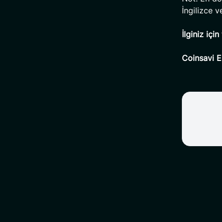
İngilizce 
İlginiz içi
Coinsavi E