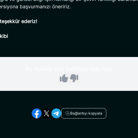
versiyona başvurmanızı öneririz.
n teşekkür ederiz!
kibi
Bu makale size yardımcı oldu mu?
Bağlantıyı kopyala