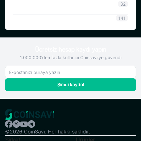
Coinsavi Rehberi
32
SAVI
141
Ücretsiz hesap kaydı yapın
1.000.000'den fazla kullanıcı Coinsavi'ye güvendi
Şimdi kaydol
©2026 CoinSavi. Her hakkı saklıdır.
Şirket
Ürünler