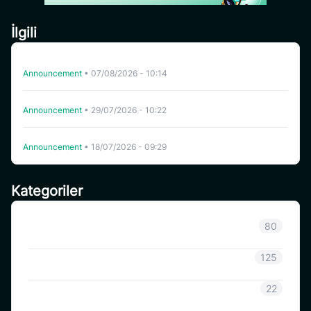
İlgili
CoinSavi Swing’de HFT’nin Listeden Çıkarılması
Announcement
•
07/08/2026 - 10:14
CoinSavi Spot Belirli Tokenleri Liste Dışına Çıkaracaktır
Announcement
•
29/07/2026 - 10:22
CoinSavi Swing’de WHITEWHALE listeden çıkarıldı.
Announcement
•
18/07/2026 - 09:29
Kategoriler
Sınıflandırılmamış
80
Duyuru
125
CoinSavi Bilgisi
22