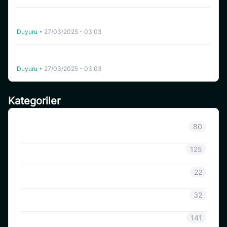
Coinsavi, BOB’un (BOB) Ticker Değişimini BOBMEME
Olarak Tamamladı
Duyuru
•
27/03/2025 - 03:03
Coinsavi, Celo (CELO) Ağı Güncellemesini ve Hard Fork’u
Destekleyecek
Duyuru
•
27/03/2025 - 03:03
Kategoriler
Sınıflandırılmamış
80
Duyuru
125
CoinSavi Bilgisi
22
Coinsavi Rehberi
32
SAVI
141