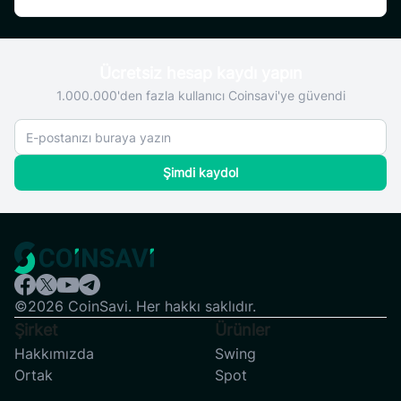
Ücretsiz hesap kaydı yapın
1.000.000'den fazla kullanıcı Coinsavi'ye güvendi
Şimdi kaydol
©2026 CoinSavi. Her hakkı saklıdır.
Şirket
Ürünler
Hakkımızda
Swing
Ortak
Spot