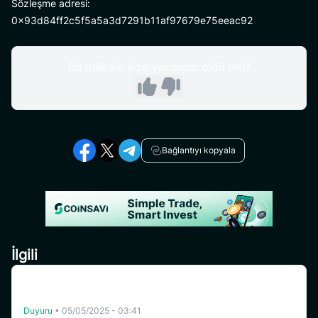
Sözleşme adresi:
0x93d84ff2c5f5a5a3d7291b11af97679e75eeac92
Bu makale size yardımcı oldu mu?
Bağlantıyı kopyala
İlgili
[Turkey] CoinSavi Yönlendirme Elçisi Ol – Aylık 300
SAVI’ye Kadar Kazan
Duyuru
•
05/05/2025 - 03:41