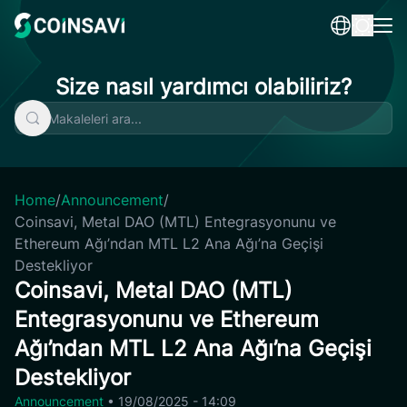
Skip
to
content
Size nasıl yardımcı olabiliriz?
Home
/
Announcement
/
Coinsavi, Metal DAO (MTL) Entegrasyonunu ve
Ethereum Ağı’ndan MTL L2 Ana Ağı’na Geçişi
Destekliyor
Coinsavi, Metal DAO (MTL)
Entegrasyonunu ve Ethereum
Ağı’ndan MTL L2 Ana Ağı’na Geçişi
Destekliyor
Announcement
•
19/08/2025 - 14:09