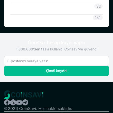
Coinsavi Rehberi
32
SAVI
141
Ücretsiz hesap kaydı yapın
1.000.000'den fazla kullanıcı Coinsavi'ye güvendi
Şimdi kaydol
©2026 CoinSavi. Her hakkı saklıdır.