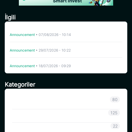
İlgili
CoinSavi Swing’de HFT’nin Listeden Çıkarılması
Announcement
•
07/08/2026 - 10:14
CoinSavi Spot Belirli Tokenleri Liste Dışına Çıkaracaktır
Announcement
•
29/07/2026 - 10:22
CoinSavi Swing’de WHITEWHALE listeden çıkarıldı.
Announcement
•
18/07/2026 - 09:29
Kategoriler
Sınıflandırılmamış
80
Duyuru
125
CoinSavi Bilgisi
22