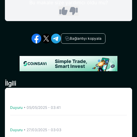
Bu makale size yardımcı oldu mu?
Bağlantıyı kopyala
İlgili
[Turkey] CoinSavi Yönlendirme Elçisi Ol – Aylık 300
SAVI’ye Kadar Kazan
Duyuru
•
05/05/2025 - 03:41
Coinsavi, BOB’un (BOB) Ticker Değişimini BOBMEME
Olarak Tamamladı
Duyuru
•
27/03/2025 - 03:03