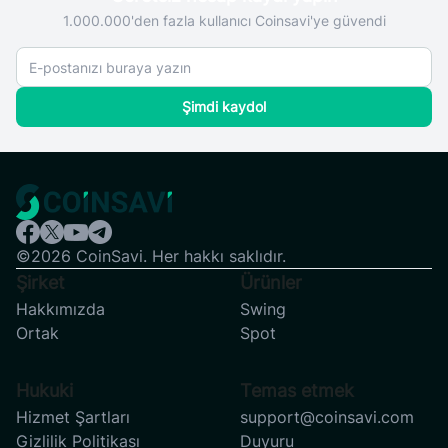
1.000.000'den fazla kullanıcı Coinsavi'ye güvendi
Şimdi kaydol
©2026 CoinSavi. Her hakkı saklıdır.
Şirket
Ürünler
Hakkımızda
Swing
Ortak
Spot
Hukuki
Temas etmek
Hizmet Şartları
support@coinsavi.com
Gizlilik Politikası
Duyuru