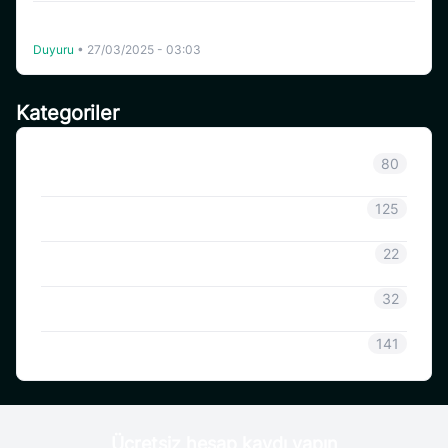
Coinsavi, Celo (CELO) Ağı Güncellemesini ve Hard Fork’u
Destekleyecek
Duyuru
•
27/03/2025 - 03:03
Kategoriler
Sınıflandırılmamış
80
Duyuru
125
CoinSavi Bilgisi
22
Coinsavi Rehberi
32
SAVI
141
Ücretsiz hesap kaydı yapın