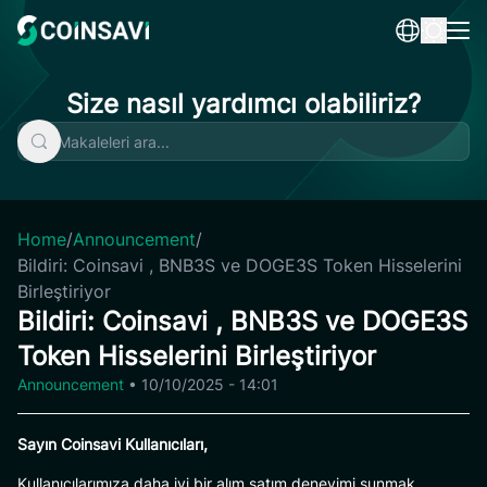
Skip
to
content
Size nasıl yardımcı olabiliriz?
Home
/
Announcement
/
Bildiri: Coinsavi , BNB3S ve DOGE3S Token Hisselerini
Birleştiriyor
Bildiri: Coinsavi , BNB3S ve DOGE3S
Token Hisselerini Birleştiriyor
Announcement
•
10/10/2025 - 14:01
Sayın
Coinsavi
Kullanıcıları,
Kullanıcılarımıza daha iyi bir alım satım deneyimi sunmak