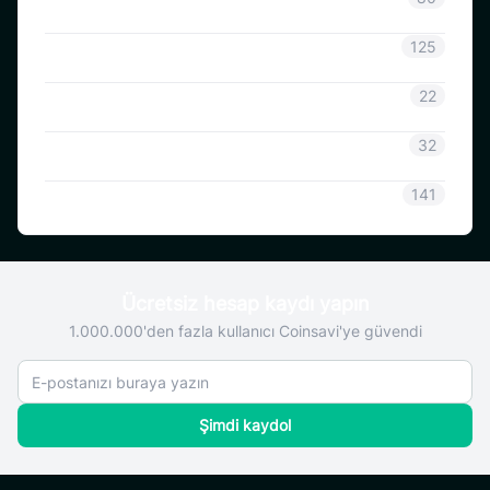
Duyuru
125
CoinSavi Bilgisi
22
Coinsavi Rehberi
32
SAVI
141
Ücretsiz hesap kaydı yapın
1.000.000'den fazla kullanıcı Coinsavi'ye güvendi
Şimdi kaydol