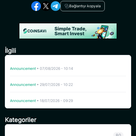
Bağlantıyı kopyala
İlgili
CoinSavi Swing’de HFT’nin Listeden Çıkarılması
Announcement
•
07/08/2026 - 10:14
CoinSavi Spot Belirli Tokenleri Liste Dışına Çıkaracaktır
Announcement
•
29/07/2026 - 10:22
CoinSavi Swing’de WHITEWHALE listeden çıkarıldı.
Announcement
•
18/07/2026 - 09:29
Kategoriler
Sınıflandırılmamış
80