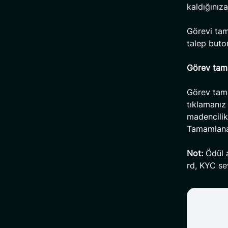
kaldığınız
Görevi tam
talep but
Görev tama
Görev tama
tıklamanız
madencilik
Tamamlanan
Not:
Ödül a
rd, KYC se