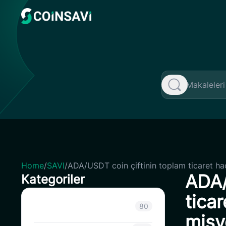
Skip
to
content
Home
/
SAVI
/
ADA/USDT coin çiftinin toplam ticaret ha
ADA/
Kategoriler
ticar
Sınıflandırılmamış
80
misy