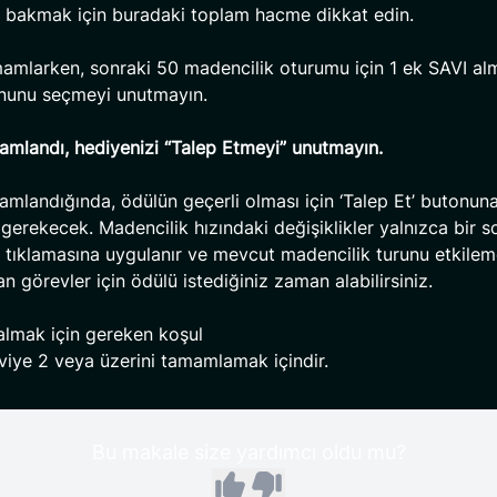
a bakmak için buradaki toplam hacme dikkat edin.
amlarken, sonraki 50 madencilik oturumu için 1 ek SAVI al
onunu seçmeyi unutmayın.
mlandı, hediyenizi “Talep Etmeyi” unutmayın.
mlandığında, ödülün geçerli olması için ‘Talep Et’ butonun
 gerekecek. Madencilik hızındaki değişiklikler yalnızca bir s
 tıklamasına uygulanır ve mevcut madencilik turunu etkilem
 görevler için ödülü istediğiniz zaman alabilirsiniz.
lmak için gereken koşul
viye 2 veya üzerini tamamlamak içindir.
Bu makale size yardımcı oldu mu?