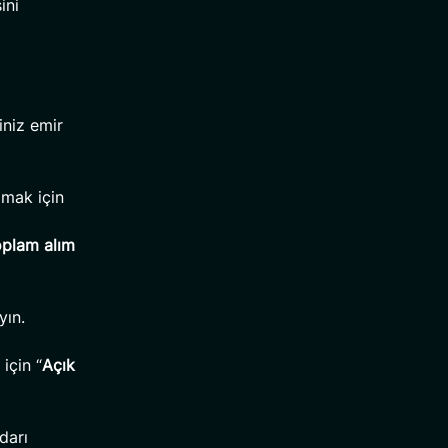
ini
iniz emir
amak için
toplam alım
yın.
için “
Açık
darı