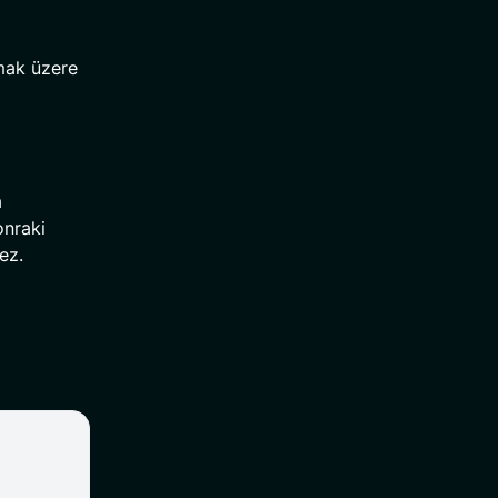
mak üzere
a
onraki
ez.