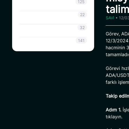
Duyuru
125
talim
CoinSavi Bilgisi
22
SAVI
•
12/0
Coinsavi Rehberi
32
Görev, ADA
SAVI
12/3/2024 
141
hacminin 3
tamamladığ
Görevi hız
ADA/USDT ç
farklı işle
Takip edil
Adım 1.
İşl
tıklayın.