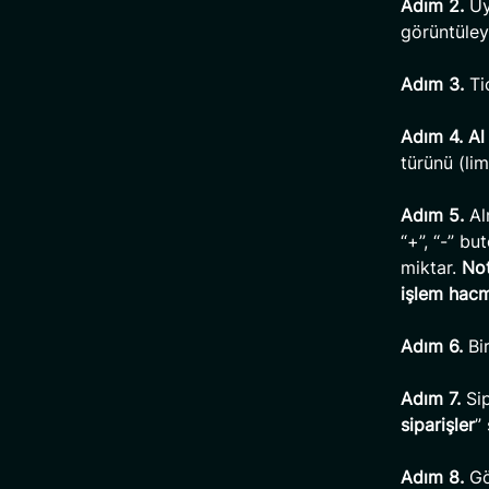
Adım 2.
Uyg
görüntüley
Adım 3.
Tic
Adım 4.
Al
türünü (lim
Adım 5.
Alm
“+”, “-” bu
miktar.
Not
işlem hacm
Adım 6.
Bir
Adım 7.
Sip
siparişler
”
Adım 8.
Gö