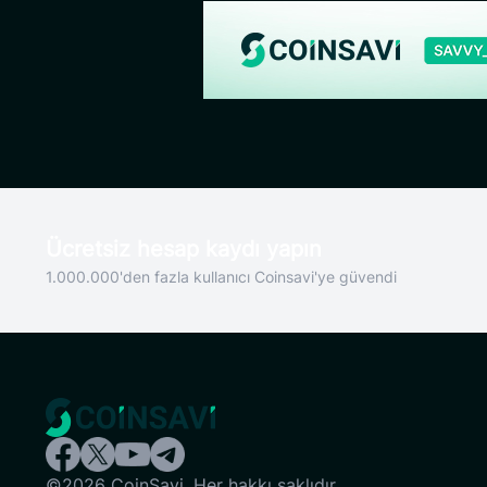
Ücretsiz hesap kaydı yapın
1.000.000'den fazla kullanıcı Coinsavi'ye güvendi
©2026 CoinSavi. Her hakkı saklıdır.