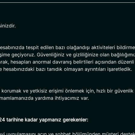
inizdir.
sabınızda tespit edilen bazı olağandışı aktiviteleri bildirme
tişime geçiyoruz. Güvenliğiniz ve gizliliğinize olan bağlılığımı
rak, hesapları anormal davranış belirtileri açısından düzenli
e hesabınızdaki bazı tanıdık olmayan ayrıntıları işaretledik.
zi korumak ve yetkisiz erişimi önlemek için, hızlı bir güvenl
amamlamanızda yardıma ihtiyacımız var.
4 tarihine kadar yapmanız gerekenler:
vi uygulamasını açın ve sohbet bölümünden müşteri deste