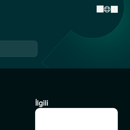
İlgili
CoinSavi Swing’de NFP’nin
listeden çıkarılması