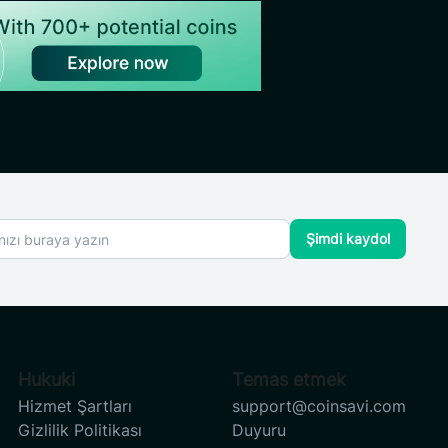
Şimdi kaydol
Hukuki
Temas etmek
Hizmet Şartları
support@coinsavi.com
Gizlilik Politikası
Duyuru