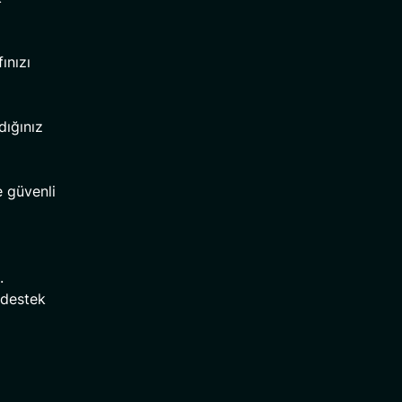
ınızı
dığınız
e güvenli
.
 destek