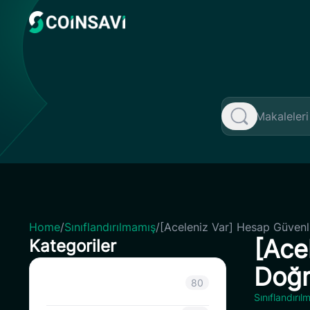
Skip
to
content
Home
/
Sınıflandırılmamış
/
[Aceleniz Var] Hesap Güven
[Ace
Kategoriler
Doğr
Sınıflandırılmamış
80
Sınıflandırı