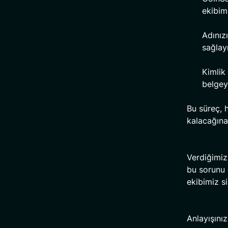
ekibimi
Adınızı
sağlay
Kimlik
belgey
Bu süreç, h
kalacağına
Verdiğimiz 
bu sorunu 
ekibimiz s
Anlayışınız