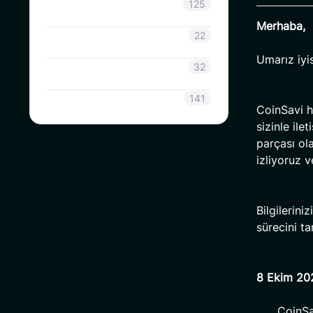
Duyuru
125
Merhaba,
CoinSavi Bilgisi
22
Umarız iyis
Coinsavi Rehberi
32
SAVI
141
CoinSavi he
sizinle ile
parçası ola
izliyoruz v
Bilgilerini
sürecini t
8 Ekim 202
CoinSa