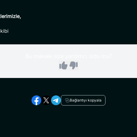
klerimizle,
kibi
Bu makale size yardımcı oldu mu?
Bağlantıyı kopyala